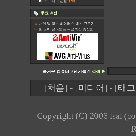
하드웨어 관련
(20)
무료 백신
≫
내게 딱 맞는 바이러스 백신 고르기
≫
한 눈에 살펴보는 무료백신 총집합
즐거운 컴퓨터고난기록기
검색 ▶
[
처음
] - [
미디어
] - [
태그
Copyright (C) 2006
lsal
(co
R