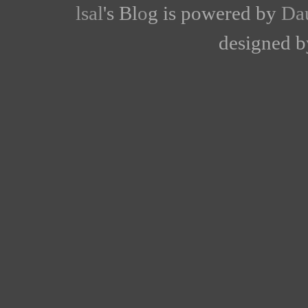
lsal
's Bl
o
g is powered by
Da
designed 