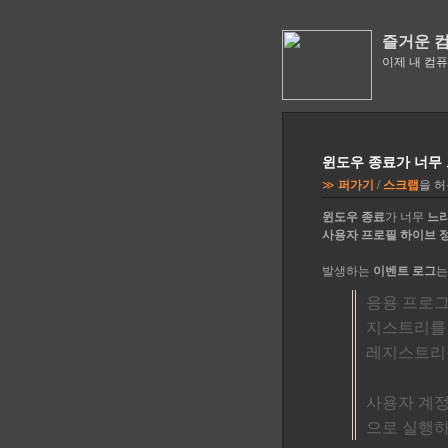
즐거운 
이제 내 컴
윈도우 종료가 너무 느려
≫
퍼가기
/
스크랩
을 
윈도우 종료
가 너무
느
사용자 프로필 하이브 
발생하는
이벤트 로그
는
응용 프로그램
지스트리를 
레지스트리를
사용자 계정으
으로 실행