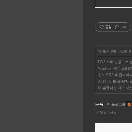
공감
'
윈도우 관리 / 설정
'
DNS 서버 변경으로
Windows 악성 소프
윈도우XP 에 클리어
ACPI PC 를 표준PC
내 컴퓨터는 내가 지킨
[
구독
] : 이 블로그를
즐
엮인글
:
댓글