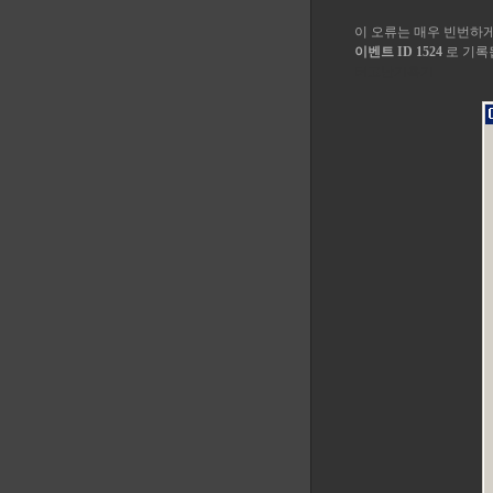
이 오류는 매우 빈번하
이벤트 ID 1524
로 기록
터고난기록기