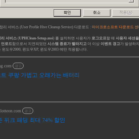
비스 (User Profile Hive Cleanup Service) 다운로드 :
마이크로소프트 다운로드 센
정리 서비스
(
UPHClean-Setup.msi
) 를 설치하면 사용자가
로그오프
할 때
사용자 세션을
 언로드
함으로서 지연되었던
시스템 종료가 빨라지고
더 이상
이벤트 경고
가 발생하지
 윈도우2000, 윈도우XP, 윈도우2003 에만 적용됩니다.
ng.com
광고
트 쿠팡 가볍고 오래가는 배터리
소프트, 로켓배송으로 버벅임 없는 쾌적함을 경험하세요. 가벼운
회원 무제한 무료배송으로 편리하게.
.lotteon.com
광고
 위크 패딩 최대 74% 할인
점퍼스 중복 할인 10% + 카드 할인 10%