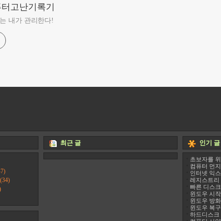
퓨터고난기록기
는 내가 관리한다!
최근 글
인기 글
초보자를 위
컴퓨터 먼지
7)
인터넷 익스
(34)
레지스트리 정리
빠른 디스크 조
)
윈도우 시작프
윈도우 방화
윈도우 복구
하드디스크 진