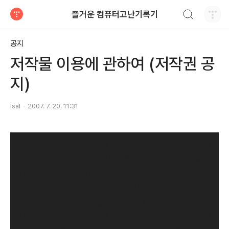
검색하기
즐거운 컴퓨터고난기록기
티스토리
공지
저작물 이용에 관하여 (저작권 공
지)
lsal
2007. 7. 20. 11:31
- 이 블로그의 저작물은 한 때 '크리에이티브 커먼즈 코리아 저
작자표시-비영리-변경금지 2.0 대한민국 라이센스'로 운영되
었습니다. 하지만, 이러한 최소한의 라이센스 규정조차 지키는
분이 단 한 분도 없었습니다. 저작자 표시없이, 영리 목적으로
글을 펌/스크랩하는 것은 일상다반사였고, 불완전하게 대충 스
크랩하여 글이 엉망인 채로 게시되는 경우도 많았습니다. 그래