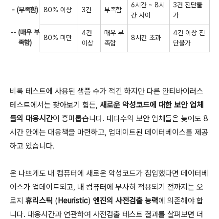
6시간 ~ 8시
3건 진단불
- (부족함)
80% 이상
3건
부족함
간 사이
가
-- (매우 부
4건
매우 부
4건 이상 진
80% 미만
8시간 초과
족함)
이상
족함
단불가
비록 테스트에 사용된 샘플 수가 적긴 하지만 다른 안티바이러스
테스트에서는 찾아보기 힘든,
새로운 악성코드에 대한 보안 업체
들의 대응시간
이 흥미롭습니다. 대다수의 보안 업체들은 늦어도 8
시간 안에는 대응책을 마련하고, 업데이트된 데이터베이스를 제공
하고 있습니다.
운 나쁘게도 내 컴퓨터에 새로운 악성코드가 침입했다면 데이터베
이스가 업데이트되고, 내 컴퓨터에 무사히 적용되기 전까지는 오
로지
휴리스틱
(
Heuristic
)
엔진의 사전검출 능력
에 의존해야 합
니다. 대응시간과 연관하여 사전검출 테스트 결과를 살펴보면 더