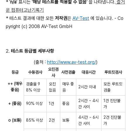
* '
n/a
' 표시는 '
해당 테스트를 적용할 수 없음
' 을 나타냅니다.
즐거
운 컴퓨터고난기록기
* 테스트 결과에 대한 모든
저작권
은
AV-Test
에 있습니다. - Co
pyright (c) 2008 AV-Test GmbH
2.
테스트 등급별 세부사항
(출처 :
http://www.av-test.org/
)
오진검
등급
수동검사
사전검출
대응시간
루트킷검사
사
++ (매우
검출율 9
오진
매우 좋
모든 루트킷
2시간 이내
좋음)
8% 이상
없음
음
검출
2시간 ~ 4시
1건 진단불
+ (좋음)
90% 이상
1건
좋음
간 사이
가
4시간 ~ 6시
2건 진단불
o (보통)
85% 이상
2건
보통
간 사이
가