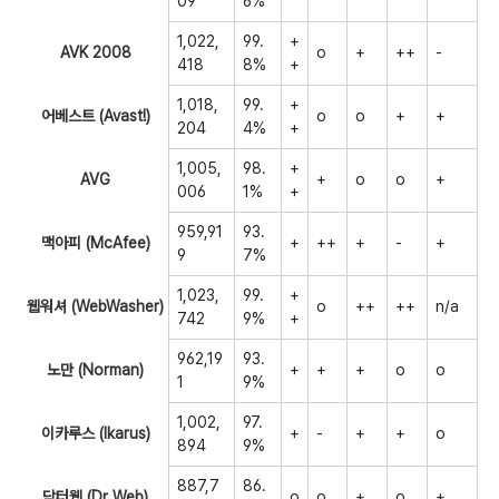
09
6%
1,022,
99.
+
AVK 2008
o
+
++
-
418
8%
+
1,018,
99.
+
어베스트 (Avast!)
o
o
+
+
204
4%
+
1,005,
98.
+
AVG
+
o
o
+
006
1%
+
959,91
93.
맥아피 (McAfee)
+
++
+
-
+
9
7%
1,023,
99.
+
웹워셔 (WebWasher)
o
++
++
n/a
742
9%
+
962,19
93.
노만 (Norman)
+
+
+
o
o
1
9%
1,002,
97.
이카루스 (Ikarus)
+
-
+
+
o
894
9%
887,7
86.
닥터웹 (Dr Web)
o
o
+
o
+