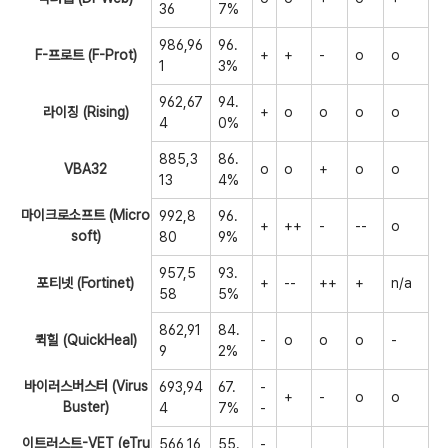
36
7%
986,96
96.
F-프로트 (F-Prot)
+
+
-
o
o
1
3%
962,67
94.
라이징 (Rising)
+
o
o
o
o
4
0%
885,3
86.
VBA32
o
o
+
o
o
13
4%
마이크로소프트 (Micro
992,8
96.
+
++
-
--
o
soft)
80
9%
957,5
93.
포티넷 (Fortinet)
+
--
++
+
n/a
58
5%
862,91
84.
퀵힐 (QuickHeal)
-
o
o
o
-
9
2%
바이러스버스터 (Virus
693,94
67.
-
+
-
o
o
Buster)
4
7%
-
이트러스트-VET (eTru
566,16
55.
-