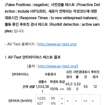
(
False Positives : negative
),
사전검출 테스트
(
Proactive Det
ection : include HIPS/BB
),
새로이 전파되는 악성코드에 대한
대응시간
(
Response Times : to new widespread malware
),
활동 중인 루트킷 검사 테스트
(
Rootkit detection : active sam
ples
) 입니다.
- AV-Test 홈페이지 :
http://www.av-test.org/
1.
AV-Test 안티바이러스 테스트 결과
(출처 :
http://www.av-test.org/
)
오진
사전검
대응시
루트킷
안티바이러스
수동검사
검사
출
간
검사
샘플수
퍼센트
등급
65,0
3,52
전체 샘플
1,024,38
55
12
100%
++
00
0
1
1,020,
99.
+
안티비르 (AntiVir)
+
+
++
+
627
6%
+