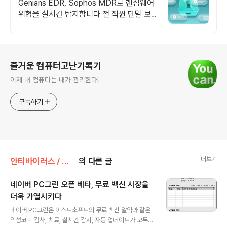
Genians EDR, Sophos MDR로 랜섬웨어
위협을 실시간 탐지합니다 전 직원 단말 보안
정책 일괄 적용/점검. 관리부담 최소화
로그 정보
즐거운 컴퓨터고난기록기
이제 내 컴퓨터는 내가 관리한다!
구독하기
더보기
안티바이러스 / 보안
의 다른 글
네이버 PC그린 오픈 베타, 무료 백신 시장을
더욱 가열시키다
글 내용
네이버 PC그린은 이스트소프트의 무료 백신 알약과 같은
악성코드 검사, 치료, 실시간 감시, 자동 업데이트가 모두