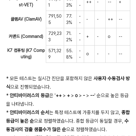
++
-
--
+
st-VET)
1
3%
-
791,50
77.
-
클램AV (ClamAV)
-
-
++
--
5
3%
-
729,23
71.
-
커맨드 (Command)
+
-
o
--
3
2%
-
K7 컴퓨팅 (K7 Comp
571,32
55.
-
o
-
-
--
uting)
9
8%
-
* 모든 테스트는 실시간 진단을 포함하지 않은
사용자 수동검사 방
식
으로 진행되었습니다.
*
안티바이러스의 등급
은 '
++
>
+
>
o
>
-
>
--
' 순으로 높은 등급
을 나타냅니다.
*
안티바이러스의 순서
는 특정 테스트에 가중치를 두지 않고,
종합
등급이 높은 순
으로 정렬하였습니다. 종합 등급이 동일할 경우,
수
동검사의 검출 샘플수가 많은 순
으로 정렬하였습니다.