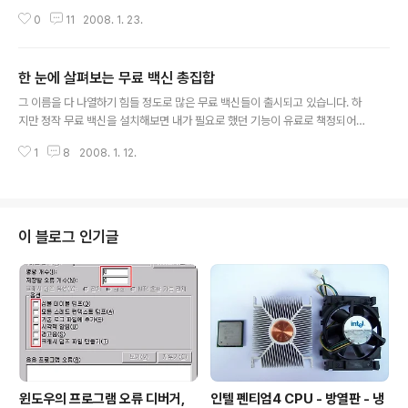
무료로 제공되는 백신 프로그램입니다. 기존과 달리, 네이
0
11
2008. 1. 23.
버 툴바를 설치하지 않고 단독으로 설치하여 사용합니다.
그간 클로즈로 진행되어 왔던 베타 테스팅이 지난 21일부
터 오픈 베타 방식으로 전환되어 이제 누구나 PC그린을 사
한 눈에 살펴보는 무료 백신 총집합
용할 수 있습니다. 현재 네이버 PC그린은 카스퍼스키 (Ka
글 내용
spersky) 엔진과 저로서는 처음 들어보는 유디코스모 (U
그 이름을 다 나열하기 힘들 정도로 많은 무료 백신들이 출시되고 있습니다. 하
DCOSMO) 의 엔진을 사용하고 있는데, 머지않아 빛자루
지만 정작 무료 백신을 설치해보면 내가 필요로 했던 기능이 유료로 책정되어
를 서비스하고 있는 안철수연구소와 바이로봇 개발사인 하
있어 또 다시 다른 무료 백신을 찾아나서야 했습니다. 이러한 불편함을 줄이고
우리도 PC그린에 엔진을 공급할 것으로 보입니다. 몇몇 신
1
8
2008. 1. 12.
자, 무료 백신들이 유료 결제를 요구하지 않고 완전히 무료로만 제공하고 있는
문기사에 따르면 이 외에도 여러 국산 엔진들을 채용할 계
주요 기능을 표로 만들어 보았습니다. 이 글이 무료 백신을 선택하는데 도움이
획이며, 이를 통해 '개인용 보..
되었으면 좋겠습니다. :) 개인적으로 생각하는 진정한 무료 백신의 기준은 '검사,
치료, 실시간 감시, 자동 업데이트 네 가지 핵심 기능을 모두 무료로 제공하는가'
이지만 보다 다양한 무료 백신을 비교하기 위해 검사와 치료가 무료로 제공되면
이 블로그 인기글
일단 무료 백신의 범주에 넣도록 하겠습니다. :) 잘못된 내용이나 변경된 사항,
추가했으면..
윈도우의 프로그램 오류 디버거,
인텔 펜티엄4 CPU - 방열판 - 냉