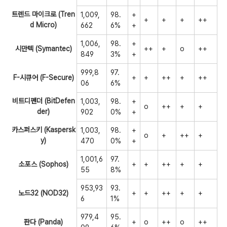
트렌드 마이크로 (Tren
1,009,
98.
+
+
+
+
++
d Micro)
662
6%
+
1,006,
98.
+
시만텍 (Symantec)
++
+
o
++
849
3%
+
999,8
97.
F-시큐어 (F-Secure)
+
+
++
+
++
06
6%
비트디펜더 (BitDefen
1,003,
98.
+
o
++
+
+
der)
902
0%
+
카스퍼스키 (Kaspersk
1,003,
98.
+
o
+
++
+
y)
470
0%
+
1,001,6
97.
소포스 (Sophos)
+
+
++
+
+
55
8%
953,93
93.
노드32 (NOD32)
+
+
++
+
+
6
1%
979,4
95.
판다 (Panda)
+
o
++
o
++