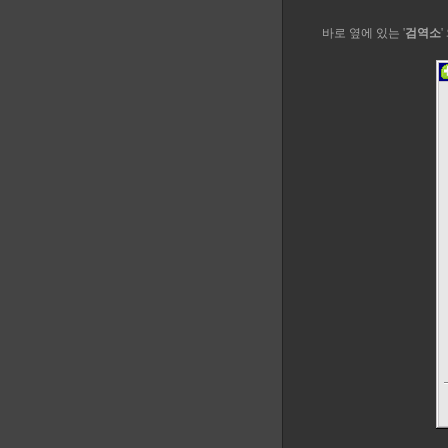
바로 옆에 있는 '
검역소
'