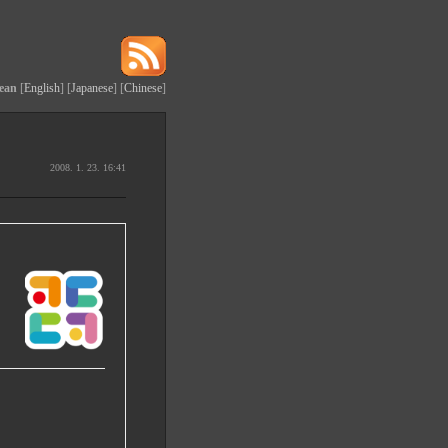
ean
[
English
] [
Japanese
] [
Chinese
]
2008. 1. 23. 16:41