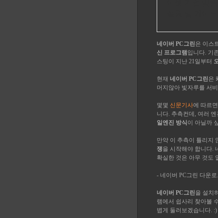
이셋 기업 맞춤
설팅 및 가이드
네이버 PC그린
은 이스
신 프로그램
입니다. 기
스팅이 지난 21일부터
현재
네이버 PC그린
은
머지않아 빛자루를 서
몇몇
신문기사
에 따르면
니다. 추측컨데, 여러 
일엔진 방식
이 아닐까 
만약 이 추측이 틀리지
쟁
을 시작해야 합니다. 
확실한 것은 아무 것도 없
- 네이버 PC그린 다운로
네이버 PC그린
을 설치
램에서 쉽사리 찾아볼 
볍게 둘러보겠습니다. :)