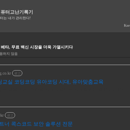
컴퓨터고난기록기
퓨터는 내가 관리한다!
Kor
 베타, 무료 백신 시장을 더욱 가열시키다
허용하지 않음
g.co.kr
광고
딩교실 코딩코딩 유아코딩 시대, 유아맞춤교육
 방문 교육 기관, 수준별 코딩교육으로 코딩학원이 필요없어요!
.kr
광고
파트너 콕스코드 보안 솔루션 전문