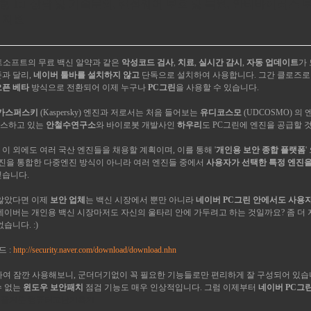
형 1:1 상담 및 기술문의, 랜섬웨어 보호 및 복원, 안티바이러스 
 지원
트소프트의 무료 백신 알약과 같은
악성코드 검사
,
치료
,
실시간 감시
,
자동 업데이트
가
존과 달리,
네이버 툴바를 설치하지 않고
단독으로 설치하여 사용합니다. 그간 클로즈로
오픈 베타
방식으로 전환되어 이제 누구나
PC그린
을 사용할 수 있습니다.
카스퍼스키
(Kaspersky) 엔진과 저로서는 처음 들어보는
유디코스모
(UDCOSMO) 의
비스하고 있는
안철수연구소
와 바이로봇 개발사인
하우리
도 PC그린에 엔진을 공급할 
 이 외에도 여러 국산 엔진들을 채용할 계획이며, 이를 통해 '
개인용 보안 종합 플랫폼
엔진을 통합한 다중엔진 방식이 아니라 여러 엔진들 중에서
사용자가 선택한 특정 엔진을
싶습니다.
 않았다면 이제
보안 업체
는 백신 시장에서 뿐만 아니라
네이버 PC그린 안에서도 사용
네이버는 개인용 백신 시장마저도 자신의 울타리 안에 가두려고 하는 것일까요? 좀 더 
습니다. :)
드 :
http://security.naver.com/download/download.nhn
하여 잠깐 사용해보니, 군더더기없이 꼭 필요한 기능들로만 편리하게 잘 구성되어 있습
수 없는
윈도우 보안패치
점검 기능도 매우 인상적입니다. 그럼 이제부터
네이버 PC그
즐거운 컴퓨터고난기록기