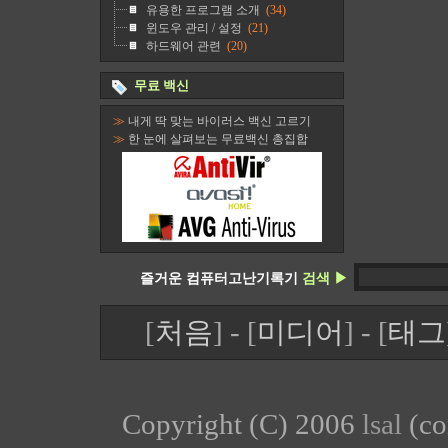
유용한 프로그램 소개
(34)
윈도우 관리 / 설정
(21)
하드웨어 관련
(20)
무료 백신
≫
내게 딱 맞는 바이러스 백신 고르기
≫
한 눈에 살펴보는 무료백신 총집합
즐거운 컴퓨터고난기록기
검색 ▶
[
처음
] - [
미디어
] - [
태그
Copyright (C) 2006
lsal
(co