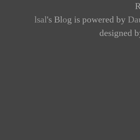
R
lsal
's Bl
o
g is powered by
Da
designed 