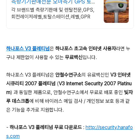
측량기기판매전문 오마측기 GPS 토목
설계 및 시공측량
각 브랜드별 측량기판매 및 렌탈전문,GPS,
회전레이저레벨,토탈스테이션,레벨,GPR
하나포스 V3 플레티넘
은
하나포스 초고속 인터넷 사용자
라면 누
구나 제한없이 사용할 수 있는
무료백신
입니다.
하나포스 V3 플레티넘은
안철수연구소
의 유료백신인
V3 인터넷
시큐리티 2007 플레티넘
(
V3 Internet Security 2007 Platinu
m
) 과 동일한 제품으로, 안철수연구소에서 무료로 배포 중인
빛자
루 데스크톱
에 비해 바이러스 메일 검사 / 개인정보 보호 등과 같
은 기능을 추가로 지원합니다.
-
하나포스 V3 플레티넘 무료 다운로드
:
http://security.hanafo
s.com