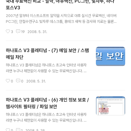
국내 무료백신 비교 - 알약, 야후백신, PC그린, 빛자루, 하나
포스V3
글 내용
2007년 말부터 이스트소프트 알약을 시작으로 야후 실시간 무료백신, 네이버
PC그린, 안철수연구소 빛자루 데스크톱, 홍테크 새싹 등 검사와 치료는 물론이
고 실시간 감시와 자동 업데이트 기능까지 모두 갖춘 국내 무료 백신들이 연이
3
19
2008. 5. 31.
어 출시되었습니다. 무료 백신이라 하면 중요한 기능이 한 두가지 빠져있던 예
전과는 달리, 최근 출시된 무료 백신들은 하나의 완전한 백신으로서 손색이 없
기 때문에 사용자 입장에서는 행복한 고민에 빠질 수 밖에 없습니다. 오늘은 무
하나포스 V3 플레티넘 - (7) 메일 보안 / 스팸
료 백신을 선택할 때 조금이나마 도움을 주기 위해 국내 주요 무료 백신들의 기
능을 비교해 보겠습니다. :) 비교할 무료 백신은 이스트소프트 알약, 야후 실시간
메일 차단
글 내용
무료백신, 네이버 PC그린, 안철수연구소 빛자루 데스크톱 그리고 안철수연구
하나포스 V3 플레티넘은 하나포스 초고속 인터넷 사용자
소의 하나포스 V3 플레..
라면 누구나 제한없이 사용할 수 있는 무료백신입니다. 하
나포스 V3 플레티넘은 안철수연구소의 유료백신인 V3 인
0
0
2008. 5. 31.
터넷 시큐리티 2007 플레티넘 (V3 Internet Security
2007 Platinum) 과 동일한 제품으로, 안철수연구소에서
무료로 배포 중인 빛자루 데스크톱에 비해 바이러스 메일
하나포스 V3 플레티넘 - (6) 개인 정보 보호 /
검사 / 개인정보 보호 등과 같은 기능을 추가로 지원합니다.
- 하나포스 V3 플레티넘 무료 다운로드 : http://securit
웹사이트 필터링 / 파일 보안
글 내용
y.hanafos.com 지난 글에서 웹사이트 비밀번호, 신용카
하나포스 V3 플레티넘은 하나포스 초고속 인터넷 사용자
드 번호와 같은 중요한 개인 정보의 유출을 방지하고, 유해
라면 누구나 제한없이 사용할 수 있는 무료백신입니다. 하
한 웹사이트를 직접 필터링해보았습니다. 오늘은 이메일
나포스 V3 플레티넘은 안철수연구소의 유료백신인 V3 인
클라이언트 프로그램으로 메일을 주고받을 때 발생할 수..
0
1
2008. 5. 29.