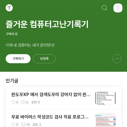
검색하기
티스토리
즐거운 컴퓨터고난기록기
구독자
0
이제 내 컴퓨터는 내가 관리한다!
구독하기
방명록
신고하기 레이어
열기
인기글
윈도우XP 에서 검색도우미 강아지 없이 윈도
우2000 스타일로 검색하기
0
6
조회
5
무료 바이러스 악성코드 검사 치료 프로그램
모음
0
14
조회
3