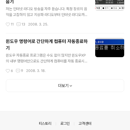
음기
고 이해하는데 도움이 되도록 안티비르 캡쳐화면에 한글
글 내용
설명을 달아 보았습니다. 부디 이 메뉴얼이 여러분들의 컴
저는 인터넷 라디오 방송을 자주 듣습니다. 특정 장르의 음
퓨터를 적극적으로 보호하는데 조그마한 도움이라도 되었
악을 고집하지 않고 지상파 라디오부터 인터넷 라디오까지
으면 좋겠습니다. :) (이 한글 매뉴얼은 2008년 4월 3일에
두루두루 듣는 편인데, 그 중에서도 특히 재치있는 멘트와
작성시간
11
13
2008. 3. 25.
최종 업데이트되었습니다.) - 안티비르 클래식 무료백신 다
함께 평소에는 접하기 힘든 명곡들을 선별해서 들려주는
운로드 : ..
방송을 좋아합니다. :) 컴퓨터 앞에서 작업할 때야 그냥 들
으면 되지만, 놓치기 싫은 방송을 챙겨들을 수 없을 때는 M
윈도우 명령어로 간단하게 컴퓨터 자동종료하
P3 파일로 자동 녹음이 되도록 예약한 뒤 자리를 비웁니
기
다. 이렇게 예약을 해놓으면 예약 시간에 '컴퓨터가 자동으
글 내용
로 켜지고 - 시작프로그램에 등록된 뮤직 플레이어에서 인
윈도우 자동종료 프로그램은 수도 없이 많지만 윈도우XP
터넷 방송이 흘러나오기 시작하며 - MP3 녹음기에 의해
의 내부 명령어만으로도 간단하게 컴퓨터를 자동 종료시킬
MP3 파일로 인터넷 방송이 녹음되다가 - 지정된 시간이
수 있습니다. 별도의 프로그램을 설치할 필요가 없기 때문
작성시간
6
9
2008. 3. 18.
되면 컴퓨터가 자동으로 종료' 됩니다. 이렇게 녹음한 인터
에 종종 요긴하게 사용됩니다. :) 1. shutdown '시작 - 실
넷 라디오 방송은 시간이 날 때..
행' 을 선택하거나 '윈도우키 + R' 을 눌러 실행창을 열고
아래 명령을 입력합니다. shutdown -s -t 시간(초) (예1)
더보기
shutdown -s -t 120 : 120초 (2분) 뒤에 컴퓨터가 자동
으로 종료됩니다. (예2) shutdown -s -t 3600 : 1시간
(3600초) 뒤에 컴퓨터가 자동으로 종료됩니다. 시스템 종
료를 중지하려면 다음 명령어를 입력합니다. 즐거운 컴퓨
터고난기록기 shutdown -a 2. tsshutdn 마찬가지로,
'시작 - 실행..
의안내
티스토리
로그인
고객센터