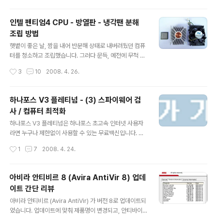
(자동 소음 관리, Automatic Acoustic Management)
모드를 지원합니다. 1. AAM 모드 삼성 하드디스크의 AA
인텔 펜티엄4 CPU - 방열판 - 냉각팬 분해
M 모드는 4가지 종류의 설정이 가능합니다. 설정 항목은
조립 방법
DISABLE (끄기), QUIET (조용함), MIDDLE (중간), FA
글 내용
ST (빠름) 입니다. QUIET (조용함) 에서 FAST (빠름) 로
햇볕이 좋은 날, 짬을 내어 반분해 상태로 내버려뒀던 컴퓨
갈수록 액세스 속도는 빨라지지만 소음이 증가합니다. 반
터를 청소하고 조립했습니다. 그러다 문득, 예전에 무척 고
대로 FAST (빠름) 에서 QUIET (조용함) 로 갈수록 소음
생하며 펜티엄4 CPU 를 분해했던 기억이 나서 간단하게
작성시간
3
10
2008. 4. 26.
은 줄어들지만 액세스 속도가 느려집..
CPU 분해 조립법을 작성합니다. 무엇이든 알고 보면 간단
한데 모르면 고생하는 법이니까요. :) 흔히 통칭해서 그냥
'CPU' 라고 묶어 부르지만 사실 'CPU' (?!) 는 CPU, 방열
하나포스 V3 플레티넘 - (3) 스파이웨어 검
판, 냉각팬으로 구성되어 있습니다. CPU 는 잘 알고 있다
사 / 컴퓨터 최적화
시피 사람의 두뇌에 해당하는 부품입니다. 그리고 CPU 가
글 내용
일을 하면서 발생하는 열을 식혀주는 역할을 하는 것이 바
하나포스 V3 플레티넘은 하나포스 초고속 인터넷 사용자
로 방열판 (히트싱크, heatsink) 과 냉각팬 (쿨링팬, 쿨러,
라면 누구나 제한없이 사용할 수 있는 무료백신입니다. 하
cooler) 입니다. 넓은 면적을 가진 방열판은 CPU 에서 발
나포스 V3 플레티넘은 안철수연구소의 유료백신인 V3 인
작성시간
1
7
2008. 4. 24.
생한 열을 나누어가지고 공기 중으로 열을 날려..
터넷 시큐리티 2007 플레티넘 (V3 Internet Security
2007 Platinum) 과 동일한 제품으로, 안철수연구소에서
무료로 배포 중인 빛자루 데스크톱에 비해 바이러스 메일
아비라 안티비르 8 (Avira AntiVir 8) 업데
검사 / 개인정보 보호 등과 같은 기능을 추가로 지원합니다.
이트 간단 리뷰
- 하나포스 V3 플레티넘 무료 다운로드 : http://securit
글 내용
y.hanafos.com 지난 글에서 내 컴퓨터의 보안 상태를 점
아비라 안티비르 (Avira AntiVir) 가 버전 8로 업데이트되
검하고, 바이러스 검사 방법을 알아보았습니다. 오늘은 '스
었습니다. 업데이트에 맞춰 제품명이 변경되고, 안티바이