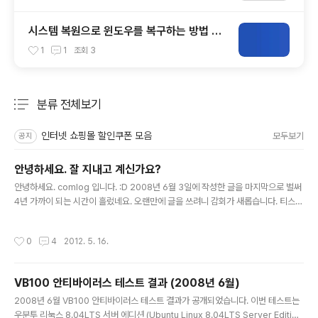
시스템 복원으로 윈도우를 복구하는 방법 초
보자 가이드
1
1
조회
3
분류 전체보기
주요 글 목록
인터넷 쇼핑몰 할인쿠폰 모음
모두보기
공지
안녕하세요. 잘 지내고 계신가요?
글 내용
안녕하세요. comlog 입니다. :D 2008년 6월 3일에 작성한 글을 마지막으로 벌써
4년 가까이 되는 시간이 흘렀네요. 오랜만에 글을 쓰려니 감회가 새롭습니다. 티스토
리 관리자 인터페이스도 많이 변했고, 잠깐 살펴보니 스팸 댓글, 스팸 트랙백도 많네
요. 간간히 방문해주신 분들이 달아주신 감사한 댓글들도 눈에 띄고요. 그간 잘 지내
작성시간
0
4
2012. 5. 16.
고 계셨습니까? 오랫동안 자리를 비운터라 더 이상 구독하시는 분들이 계실런지 모
르겠지만 오랜만에 이렇게 인사드립니다. 처음 이 블로그를 개설한 목적은, 내가 배
우고 습득한 컴퓨터 지식들을 마치 컴퓨터를 처음 사용하는 사람들에게 설명하는 것
VB100 안티바이러스 테스트 결과 (2008년 6월)
처럼 쉽고 친절하게 설명해서 많은 사람들과 함께 나눌 수 있도록 하자, 였습니다. 그
글 내용
래서 글을 작성할 때마다 좀 더 쉬운 단어, 쉬운 표..
2008년 6월 VB100 안티바이러스 테스트 결과가 공개되었습니다. 이번 테스트는
우분투 리눅스 8.04LTS 서버 에디션 (Ubuntu Linux 8.04LTS Server Editio