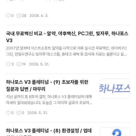
n) 에서 15개 안티바이러스 제품을 대상으로 진행되었습니다. 테스트 결과, 8개 제
품이 VB100 인증을 받았고, 나머지 7개 제품은 인증에 실패하였습니다. VB100 안
작성시간
0
28
2008. 6. 3.
티바이러스 테스트는 바이러스 불리틴 (Virus Bulletin) 에서 주관합니다. VB100
인증에 대한 자세한 내용을 알고 싶으시면 이 글 (VB100 안티바이러스 테스트 결과
- 2007년 12월) 을 먼저 읽어보세요. :) - Virus Bulletin 홈페이지 : https://ww
국내 무료백신 비교 - 알약, 야후백신, PC그린, 빛자루, 하나포스
w.virusbtn.com/ 1. VB100 안티바이러스 테스..
V3
글 내용
2007년 말부터 이스트소프트 알약을 시작으로 야후 실시간 무료백신, 네이버 PC
그린, 안철수연구소 빛자루 데스크톱, 홍테크 새싹 등 검사와 치료는 물론이고 실시
간 감시와 자동 업데이트 기능까지 모두 갖춘 국내 무료 백신들이 연이어 출시되었습
작성시간
3
19
2008. 5. 31.
니다. 무료 백신이라 하면 중요한 기능이 한 두가지 빠져있던 예전과는 달리, 최근 출
시된 무료 백신들은 하나의 완전한 백신으로서 손색이 없기 때문에 사용자 입장에서
는 행복한 고민에 빠질 수 밖에 없습니다. 오늘은 무료 백신을 선택할 때 조금이나마
하나포스 V3 플레티넘 - (9) 초보자를 위한
도움을 주기 위해 국내 주요 무료 백신들의 기능을 비교해 보겠습니다. :) 비교할 무
질문과 답변 / 마무리
료 백신은 이스트소프트 알약, 야후 실시간 무료백신, 네이버 PC그린, 안철수연구소
글 내용
빛자루 데스크톱 그리고 안철수연구소의 하나포스 V3 플레..
지난 글까지 총 8회에 걸쳐, 하나포스 V3 플레티넘에 대해
자세히 알아보았습니다. 오늘은 그 마지막 글로서 초보자
들이 V3 플레티넘 사용하다가 부딪칠 수 있는 문제에 대해
작성시간
0
0
2008. 5. 31.
질문과 답변 형식으로 하나씩 풀어보겠습니다. 하나포스 V
3 플레티넘은 하나포스 초고속 인터넷 사용자라면 누구나
제한없이 사용할 수 있는 무료백신입니다. 하나포스 V3 플
하나포스 V3 플레티넘 - (8) 환경설정 / 업데
레티넘은 안철수연구소의 유료백신인 V3 인터넷 시큐리티