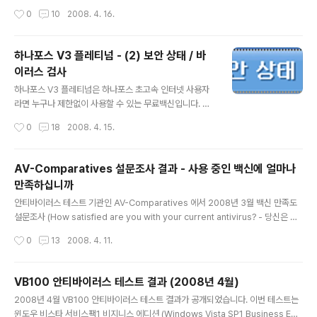
파이웨어 검사' 메뉴에서 스파이웨어를 검사하고, 부가기
러스 엔진과 업데이터가 개선되었습니다. 사용자 인터페이
작성시간
0
10
2008. 4. 16.
능으로 제공되는 컴퓨터 최적화에 대해 살펴보겠습니다..
스의 일부분이 변경되고, 유료 버전인 안티비르 프리미엄
과 시큐리티 수트에는 새로운 모듈이 추가되었습니다. 이
번 버전부터 윈도우 비스타 서비스팩1 (Windows Vista
하나포스 V3 플레티넘 - (2) 보안 상태 / 바
SP1) 을 완벽하게 지원합니다. - 아비라 안티비르 홈페이
이러스 검사
지 : http://free-av.com 그럼 이제부터 업데이트된 내용
글 내용
을 중점으로 하나씩 살펴보겠습니다. :) 1. 아비라 안티비르
하나포스 V3 플레티넘은 하나포스 초고속 인터넷 사용자
8 (Avira AntiVir 8) 제품명 변경 안티비르가 버전 8로 업
라면 누구나 제한없이 사용할 수 있는 무료백신입니다. 하
데이트되면서 제품명이 변경되었습니다. 변경 전변경 후
나포스 V3 플레티넘은 안철수연구소의 유료백신인 V3 인
작성시간
0
18
2008. 4. 15.
아비라 안티비르 퍼스널에디션 클래식 (Avira ..
터넷 시큐리티 2007 플레티넘 (V3 Internet Security
2007 Platinum) 과 동일한 제품으로, 안철수연구소에서
무료로 배포 중인 빛자루 데스크톱에 비해 바이러스 메일
AV-Comparatives 설문조사 결과 - 사용 중인 백신에 얼마나
검사 / 개인정보 보호 등과 같은 기능을 추가로 지원합니다.
만족하십니까
- 하나포스 V3 플레티넘 무료 다운로드 : http://securit
글 내용
y.hanafos.com 지난 글에서 하나포스 V3 플레티넘의
안티바이러스 테스트 기관인 AV-Comparatives 에서 2008년 3월 백신 만족도
설치 방법과 빛자루와의 차이점을 알아보았습니다. 오늘은
설문조사 (How satisfied are you with your current antivirus? - 당신은 현
V3 플레티넘을 실행시켜 실시간 보안 상태를 점검하고, 내
재 사용 중인 안티바이러스에 얼마나 만족하십니까?) 를 진행했습니다. 설문조사는
작성시간
0
13
2008. 4. 11.
컴퓨터에 바이러스가 있는지 검사해보겠습니다. 이제..
2008년 3월 7일부터 3월 31일까지 25일간 AV-Comparatives.org 웹사이트
에서 진행되었으며, 총 응답자는 1006명입니다. 설문 내용은 다음과 같습니다. * 당
신은 사용 중인 백신에 얼마나 만족하십니까? (1) 응답자 지역 (2) 당신은 개인사용
VB100 안티바이러스 테스트 결과 (2008년 4월)
자 / 중소기업 사용자 / 대기업 사용자 / 백신판매자 중 어디에 속하십니까? (3) 현재
글 내용
2008년 4월 VB100 안티바이러스 테스트 결과가 공개되었습니다. 이번 테스트는
사용 중인 백신의 제작사는 어디입니까? (4) 현재 사용 중인 백신의 보..
윈도우 비스타 서비스팩1 비지니스 에디션 (Windows Vista SP1 Business Edit