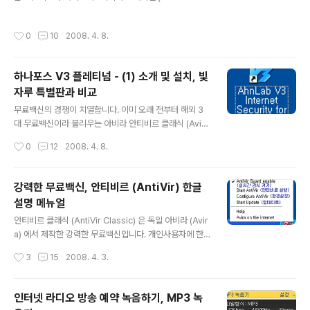
ion) 에서 37개의 안티바이러스 제품을 대상으로 진행되었습니다. 국내 보안 업체
인 안철수연구소 (Ahnlab) 와 하우리 (Hauri) 가 테스트에 참가했으나 아쉽게도 모
작성시간
0
10
2008. 4. 8.
두 VB100 인증에 실패했습니다. 자세한 내용은 아래 결과 표를 참고하시기 바랍니
다. VB100 안티바이러스 테스트는 바이러스 불리틴 (Virus Bulletin) 에서 주관합
니다. VB100 인증에 대한 자세한 내용을 알고 싶으시면 이 글 (VB100 안티바이러
하나포스 V3 플레티넘 - (1) 소개 및 설치, 빛
스 테스트 결과 - 2007년 12월) 을 먼저 읽어보세요. :) - Virus Bullet..
자루 특별판과 비교
글 내용
무료백신의 경쟁이 치열합니다. 이미 오래 전부터 해외 3
대 무료백신이라 불리우는 아비라 안티비르 클래식 (Avira
AntiVir Classic), 올윌 어베스트 홈 에디션 (Alwil Avas
작성시간
0
12
2008. 4. 8.
t! Home Edition), AVG 안티바이러스 프리 에디션 (AV
G Antivirus Free Edition) 이 자웅을 겨루고 있었고, 국
내에도 이스트소프트의 알약을 필두로 야후 백신, 네이버
강력한 무료백신, 안티비르 (AntiVir) 한글
PC그린, 안철수연구소 빛자루, 홍테크 새싹 등 악성코드
설명 메뉴얼
검사, 치료, 실시간 감시 그리고 자동 업데이트와 같은 필수
글 내용
기능을 모두 무료로 제공하는 그야말로 무료백신의 춘추전
안티비르 클래식 (AntiVir Classic) 은 독일 아비라 (Avir
국시대가 열렸습니다. 이러한 와중에 또 하나의 무료백신
a) 에서 제작한 강력한 무료백신입니다. 개인사용자에 한
소식이 들려왔는데, 그것은 바로 하나포스 초고속 인터넷
해 바이러스 검사와 치료, 실시간 감시, 자동 업데이트 등의
작성시간
3
15
2008. 4. 3.
사용자들을 대상으로 한 안철수연구소의..
핵심기능이 모두 무료로 제공됩니다. 안티비르 (AntiVir)
는 해외 안티바이러스 테스트에서 검증받은 뛰어난 성능을
가졌음에도 불구하고, 한글 버전이 없다는 치명적인 단점
인터넷 라디오 방송 예약 녹음하기, MP3 녹
때문에 초보자들의 외면을 받았습니다. 그래서 영문을 읽