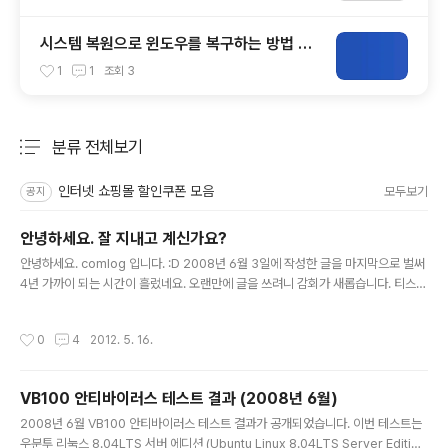
시스템 복원으로 윈도우를 복구하는 방법 초
보자 가이드
1
1
조회
3
분류 전체보기
주요 글 목록
인터넷 쇼핑몰 할인쿠폰 모음
모두보기
공지
안녕하세요. 잘 지내고 계신가요?
글 내용
안녕하세요. comlog 입니다. :D 2008년 6월 3일에 작성한 글을 마지막으로 벌써
4년 가까이 되는 시간이 흘렀네요. 오랜만에 글을 쓰려니 감회가 새롭습니다. 티스토
리 관리자 인터페이스도 많이 변했고, 잠깐 살펴보니 스팸 댓글, 스팸 트랙백도 많네
요. 간간히 방문해주신 분들이 달아주신 감사한 댓글들도 눈에 띄고요. 그간 잘 지내
작성시간
0
4
2012. 5. 16.
고 계셨습니까? 오랫동안 자리를 비운터라 더 이상 구독하시는 분들이 계실런지 모
르겠지만 오랜만에 이렇게 인사드립니다. 처음 이 블로그를 개설한 목적은, 내가 배
우고 습득한 컴퓨터 지식들을 마치 컴퓨터를 처음 사용하는 사람들에게 설명하는 것
VB100 안티바이러스 테스트 결과 (2008년 6월)
처럼 쉽고 친절하게 설명해서 많은 사람들과 함께 나눌 수 있도록 하자, 였습니다. 그
글 내용
래서 글을 작성할 때마다 좀 더 쉬운 단어, 쉬운 표..
2008년 6월 VB100 안티바이러스 테스트 결과가 공개되었습니다. 이번 테스트는
우분투 리눅스 8.04LTS 서버 에디션 (Ubuntu Linux 8.04LTS Server Editio