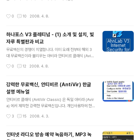
ion) 에서 37개의 안티바이러스 제품을 대상으로 진행되었습니다. 국내 보안 업체
인 안철수연구소 (Ahnlab) 와 하우리 (Hauri) 가 테스트에 참가했으나 아쉽게도 모
작성시간
0
10
2008. 4. 8.
두 VB100 인증에 실패했습니다. 자세한 내용은 아래 결과 표를 참고하시기 바랍니
다. VB100 안티바이러스 테스트는 바이러스 불리틴 (Virus Bulletin) 에서 주관합
니다. VB100 인증에 대한 자세한 내용을 알고 싶으시면 이 글 (VB100 안티바이러
하나포스 V3 플레티넘 - (1) 소개 및 설치, 빛
스 테스트 결과 - 2007년 12월) 을 먼저 읽어보세요. :) - Virus Bullet..
자루 특별판과 비교
글 내용
무료백신의 경쟁이 치열합니다. 이미 오래 전부터 해외 3
대 무료백신이라 불리우는 아비라 안티비르 클래식 (Avira
AntiVir Classic), 올윌 어베스트 홈 에디션 (Alwil Avas
작성시간
0
12
2008. 4. 8.
t! Home Edition), AVG 안티바이러스 프리 에디션 (AV
G Antivirus Free Edition) 이 자웅을 겨루고 있었고, 국
내에도 이스트소프트의 알약을 필두로 야후 백신, 네이버
강력한 무료백신, 안티비르 (AntiVir) 한글
PC그린, 안철수연구소 빛자루, 홍테크 새싹 등 악성코드
설명 메뉴얼
검사, 치료, 실시간 감시 그리고 자동 업데이트와 같은 필수
글 내용
기능을 모두 무료로 제공하는 그야말로 무료백신의 춘추전
안티비르 클래식 (AntiVir Classic) 은 독일 아비라 (Avir
국시대가 열렸습니다. 이러한 와중에 또 하나의 무료백신
a) 에서 제작한 강력한 무료백신입니다. 개인사용자에 한
소식이 들려왔는데, 그것은 바로 하나포스 초고속 인터넷
해 바이러스 검사와 치료, 실시간 감시, 자동 업데이트 등의
작성시간
3
15
2008. 4. 3.
사용자들을 대상으로 한 안철수연구소의..
핵심기능이 모두 무료로 제공됩니다. 안티비르 (AntiVir)
는 해외 안티바이러스 테스트에서 검증받은 뛰어난 성능을
가졌음에도 불구하고, 한글 버전이 없다는 치명적인 단점
인터넷 라디오 방송 예약 녹음하기, MP3 녹
때문에 초보자들의 외면을 받았습니다. 그래서 영문을 읽