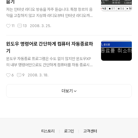
음기
고 이해하는데 도움이 되도록 안티비르 캡쳐화면에 한글
글 내용
설명을 달아 보았습니다. 부디 이 메뉴얼이 여러분들의 컴
저는 인터넷 라디오 방송을 자주 듣습니다. 특정 장르의 음
퓨터를 적극적으로 보호하는데 조그마한 도움이라도 되었
악을 고집하지 않고 지상파 라디오부터 인터넷 라디오까지
으면 좋겠습니다. :) (이 한글 매뉴얼은 2008년 4월 3일에
두루두루 듣는 편인데, 그 중에서도 특히 재치있는 멘트와
작성시간
11
13
2008. 3. 25.
최종 업데이트되었습니다.) - 안티비르 클래식 무료백신 다
함께 평소에는 접하기 힘든 명곡들을 선별해서 들려주는
운로드 : ..
방송을 좋아합니다. :) 컴퓨터 앞에서 작업할 때야 그냥 들
으면 되지만, 놓치기 싫은 방송을 챙겨들을 수 없을 때는 M
윈도우 명령어로 간단하게 컴퓨터 자동종료하
P3 파일로 자동 녹음이 되도록 예약한 뒤 자리를 비웁니
기
다. 이렇게 예약을 해놓으면 예약 시간에 '컴퓨터가 자동으
글 내용
로 켜지고 - 시작프로그램에 등록된 뮤직 플레이어에서 인
윈도우 자동종료 프로그램은 수도 없이 많지만 윈도우XP
터넷 방송이 흘러나오기 시작하며 - MP3 녹음기에 의해
의 내부 명령어만으로도 간단하게 컴퓨터를 자동 종료시킬
MP3 파일로 인터넷 방송이 녹음되다가 - 지정된 시간이
수 있습니다. 별도의 프로그램을 설치할 필요가 없기 때문
작성시간
6
9
2008. 3. 18.
되면 컴퓨터가 자동으로 종료' 됩니다. 이렇게 녹음한 인터
에 종종 요긴하게 사용됩니다. :) 1. shutdown '시작 - 실
넷 라디오 방송은 시간이 날 때..
행' 을 선택하거나 '윈도우키 + R' 을 눌러 실행창을 열고
아래 명령을 입력합니다. shutdown -s -t 시간(초) (예1)
더보기
shutdown -s -t 120 : 120초 (2분) 뒤에 컴퓨터가 자동
으로 종료됩니다. (예2) shutdown -s -t 3600 : 1시간
(3600초) 뒤에 컴퓨터가 자동으로 종료됩니다. 시스템 종
료를 중지하려면 다음 명령어를 입력합니다. 즐거운 컴퓨
터고난기록기 shutdown -a 2. tsshutdn 마찬가지로,
'시작 - 실행..
의안내
티스토리
로그인
고객센터