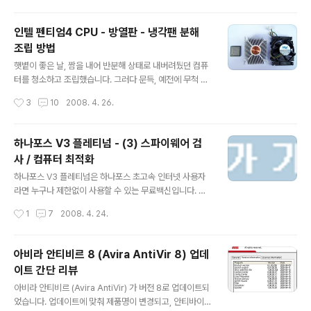
(자동 소음 관리, Automatic Acoustic Management)
모드를 지원합니다. 1. AAM 모드 삼성 하드디스크의 AA
인텔 펜티엄4 CPU - 방열판 - 냉각팬 분해
M 모드는 4가지 종류의 설정이 가능합니다. 설정 항목은
조립 방법
DISABLE (끄기), QUIET (조용함), MIDDLE (중간), FA
글 내용
ST (빠름) 입니다. QUIET (조용함) 에서 FAST (빠름) 로
햇볕이 좋은 날, 짬을 내어 반분해 상태로 내버려뒀던 컴퓨
갈수록 액세스 속도는 빨라지지만 소음이 증가합니다. 반
터를 청소하고 조립했습니다. 그러다 문득, 예전에 무척 고
대로 FAST (빠름) 에서 QUIET (조용함) 로 갈수록 소음
생하며 펜티엄4 CPU 를 분해했던 기억이 나서 간단하게
작성시간
3
10
2008. 4. 26.
은 줄어들지만 액세스 속도가 느려집..
CPU 분해 조립법을 작성합니다. 무엇이든 알고 보면 간단
한데 모르면 고생하는 법이니까요. :) 흔히 통칭해서 그냥
'CPU' 라고 묶어 부르지만 사실 'CPU' (?!) 는 CPU, 방열
하나포스 V3 플레티넘 - (3) 스파이웨어 검
판, 냉각팬으로 구성되어 있습니다. CPU 는 잘 알고 있다
사 / 컴퓨터 최적화
시피 사람의 두뇌에 해당하는 부품입니다. 그리고 CPU 가
글 내용
일을 하면서 발생하는 열을 식혀주는 역할을 하는 것이 바
하나포스 V3 플레티넘은 하나포스 초고속 인터넷 사용자
로 방열판 (히트싱크, heatsink) 과 냉각팬 (쿨링팬, 쿨러,
라면 누구나 제한없이 사용할 수 있는 무료백신입니다. 하
cooler) 입니다. 넓은 면적을 가진 방열판은 CPU 에서 발
나포스 V3 플레티넘은 안철수연구소의 유료백신인 V3 인
작성시간
1
7
2008. 4. 24.
생한 열을 나누어가지고 공기 중으로 열을 날려..
터넷 시큐리티 2007 플레티넘 (V3 Internet Security
2007 Platinum) 과 동일한 제품으로, 안철수연구소에서
무료로 배포 중인 빛자루 데스크톱에 비해 바이러스 메일
아비라 안티비르 8 (Avira AntiVir 8) 업데
검사 / 개인정보 보호 등과 같은 기능을 추가로 지원합니다.
이트 간단 리뷰
- 하나포스 V3 플레티넘 무료 다운로드 : http://securit
글 내용
y.hanafos.com 지난 글에서 내 컴퓨터의 보안 상태를 점
아비라 안티비르 (Avira AntiVir) 가 버전 8로 업데이트되
검하고, 바이러스 검사 방법을 알아보았습니다. 오늘은 '스
었습니다. 업데이트에 맞춰 제품명이 변경되고, 안티바이