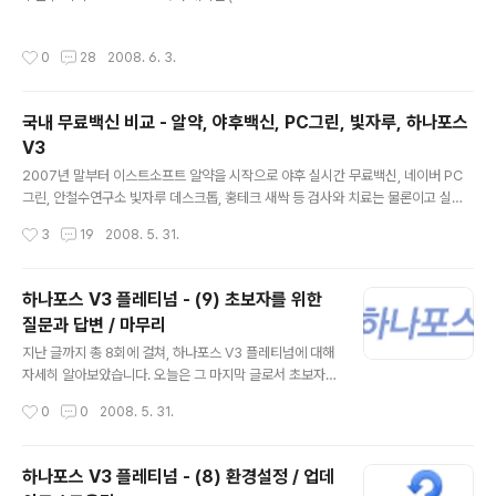
n) 에서 15개 안티바이러스 제품을 대상으로 진행되었습니다. 테스트 결과, 8개 제
품이 VB100 인증을 받았고, 나머지 7개 제품은 인증에 실패하였습니다. VB100 안
작성시간
0
28
2008. 6. 3.
티바이러스 테스트는 바이러스 불리틴 (Virus Bulletin) 에서 주관합니다. VB100
인증에 대한 자세한 내용을 알고 싶으시면 이 글 (VB100 안티바이러스 테스트 결과
- 2007년 12월) 을 먼저 읽어보세요. :) - Virus Bulletin 홈페이지 : https://ww
국내 무료백신 비교 - 알약, 야후백신, PC그린, 빛자루, 하나포스
w.virusbtn.com/ 1. VB100 안티바이러스 테스..
V3
글 내용
2007년 말부터 이스트소프트 알약을 시작으로 야후 실시간 무료백신, 네이버 PC
그린, 안철수연구소 빛자루 데스크톱, 홍테크 새싹 등 검사와 치료는 물론이고 실시
간 감시와 자동 업데이트 기능까지 모두 갖춘 국내 무료 백신들이 연이어 출시되었습
작성시간
3
19
2008. 5. 31.
니다. 무료 백신이라 하면 중요한 기능이 한 두가지 빠져있던 예전과는 달리, 최근 출
시된 무료 백신들은 하나의 완전한 백신으로서 손색이 없기 때문에 사용자 입장에서
는 행복한 고민에 빠질 수 밖에 없습니다. 오늘은 무료 백신을 선택할 때 조금이나마
하나포스 V3 플레티넘 - (9) 초보자를 위한
도움을 주기 위해 국내 주요 무료 백신들의 기능을 비교해 보겠습니다. :) 비교할 무
질문과 답변 / 마무리
료 백신은 이스트소프트 알약, 야후 실시간 무료백신, 네이버 PC그린, 안철수연구소
글 내용
빛자루 데스크톱 그리고 안철수연구소의 하나포스 V3 플레..
지난 글까지 총 8회에 걸쳐, 하나포스 V3 플레티넘에 대해
자세히 알아보았습니다. 오늘은 그 마지막 글로서 초보자
들이 V3 플레티넘 사용하다가 부딪칠 수 있는 문제에 대해
작성시간
0
0
2008. 5. 31.
질문과 답변 형식으로 하나씩 풀어보겠습니다. 하나포스 V
3 플레티넘은 하나포스 초고속 인터넷 사용자라면 누구나
제한없이 사용할 수 있는 무료백신입니다. 하나포스 V3 플
하나포스 V3 플레티넘 - (8) 환경설정 / 업데
레티넘은 안철수연구소의 유료백신인 V3 인터넷 시큐리티