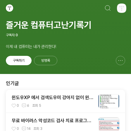
검색하기
티스토리
즐거운 컴퓨터고난기록기
구독자
0
이제 내 컴퓨터는 내가 관리한다!
구독하기
방명록
신고하기 레이어
열기
인기글
윈도우XP 에서 검색도우미 강아지 없이 윈도
우2000 스타일로 검색하기
0
6
조회
5
무료 바이러스 악성코드 검사 치료 프로그램
모음
0
14
조회
3