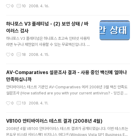
파이웨어 검사' 메뉴에서 스파이웨어를 검사하고, 부가기
러스 엔진과 업데이터가 개선되었습니다. 사용자 인터페이
작성시간
0
10
2008. 4. 16.
능으로 제공되는 컴퓨터 최적화에 대해 살펴보겠습니다..
스의 일부분이 변경되고, 유료 버전인 안티비르 프리미엄
과 시큐리티 수트에는 새로운 모듈이 추가되었습니다. 이
번 버전부터 윈도우 비스타 서비스팩1 (Windows Vista
하나포스 V3 플레티넘 - (2) 보안 상태 / 바
SP1) 을 완벽하게 지원합니다. - 아비라 안티비르 홈페이
이러스 검사
지 : http://free-av.com 그럼 이제부터 업데이트된 내용
글 내용
을 중점으로 하나씩 살펴보겠습니다. :) 1. 아비라 안티비르
하나포스 V3 플레티넘은 하나포스 초고속 인터넷 사용자
8 (Avira AntiVir 8) 제품명 변경 안티비르가 버전 8로 업
라면 누구나 제한없이 사용할 수 있는 무료백신입니다. 하
데이트되면서 제품명이 변경되었습니다. 변경 전변경 후
나포스 V3 플레티넘은 안철수연구소의 유료백신인 V3 인
작성시간
0
18
2008. 4. 15.
아비라 안티비르 퍼스널에디션 클래식 (Avira ..
터넷 시큐리티 2007 플레티넘 (V3 Internet Security
2007 Platinum) 과 동일한 제품으로, 안철수연구소에서
무료로 배포 중인 빛자루 데스크톱에 비해 바이러스 메일
AV-Comparatives 설문조사 결과 - 사용 중인 백신에 얼마나
검사 / 개인정보 보호 등과 같은 기능을 추가로 지원합니다.
만족하십니까
- 하나포스 V3 플레티넘 무료 다운로드 : http://securit
글 내용
y.hanafos.com 지난 글에서 하나포스 V3 플레티넘의
안티바이러스 테스트 기관인 AV-Comparatives 에서 2008년 3월 백신 만족도
설치 방법과 빛자루와의 차이점을 알아보았습니다. 오늘은
설문조사 (How satisfied are you with your current antivirus? - 당신은 현
V3 플레티넘을 실행시켜 실시간 보안 상태를 점검하고, 내
재 사용 중인 안티바이러스에 얼마나 만족하십니까?) 를 진행했습니다. 설문조사는
작성시간
0
13
2008. 4. 11.
컴퓨터에 바이러스가 있는지 검사해보겠습니다. 이제..
2008년 3월 7일부터 3월 31일까지 25일간 AV-Comparatives.org 웹사이트
에서 진행되었으며, 총 응답자는 1006명입니다. 설문 내용은 다음과 같습니다. * 당
신은 사용 중인 백신에 얼마나 만족하십니까? (1) 응답자 지역 (2) 당신은 개인사용
VB100 안티바이러스 테스트 결과 (2008년 4월)
자 / 중소기업 사용자 / 대기업 사용자 / 백신판매자 중 어디에 속하십니까? (3) 현재
글 내용
2008년 4월 VB100 안티바이러스 테스트 결과가 공개되었습니다. 이번 테스트는
사용 중인 백신의 제작사는 어디입니까? (4) 현재 사용 중인 백신의 보..
윈도우 비스타 서비스팩1 비지니스 에디션 (Windows Vista SP1 Business Edit