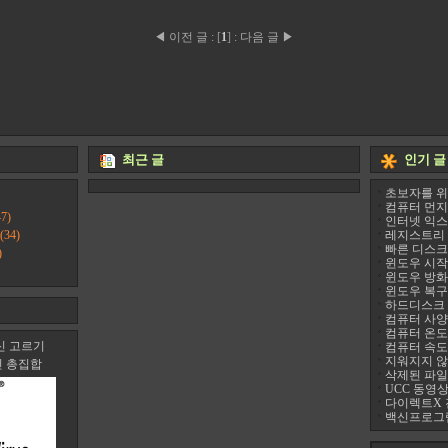
◀ 이전 글
:
[
1
]
:
다음 글 ▶
최근 글
인기 글
초보자를 위
컴퓨터 먼지
7)
인터넷 익스
(34)
레지스트리 정리
빠른 디스크 조
)
윈도우 시작프
윈도우 방화
윈도우 복구
하드디스크 진
컴퓨터 사양 
컴퓨터 온도 팬
신 고르기
컴퓨터 속도
지워지지 않는 
신 총집합
삭제된 파일
UCC 동영상
다이렉트X 
백신프로그램