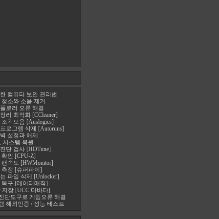
한 컴퓨터 보안 관리법
 청소와 소음 제거
플로러 오류 해결
 최적화 [CCleaner]
각모음 [Auslogics]
로그램 삭제 [Autoruns]
벽 설정과 해제
, 시스템 복원
단 검사 [HDTune]
확인 [CPU-Z]
속도 [HWMonitor]
 측정 [슈퍼파이]
파일 삭제 [Unlocker]
 복구 [데이터매직]
 저장 [UCC 다바다]
진단도구로 게임오류 해결
 해외인증 / 성능 테스트