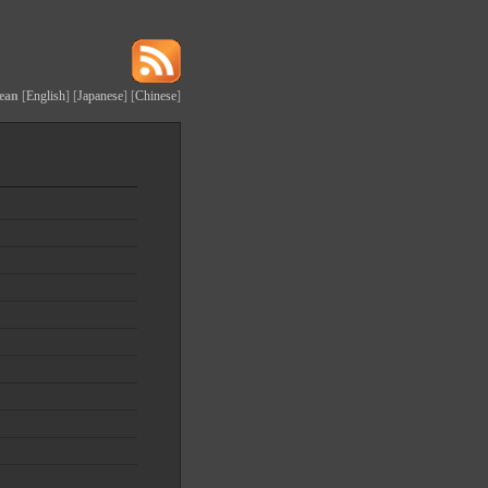
ean
[
English
] [
Japanese
] [
Chinese
]