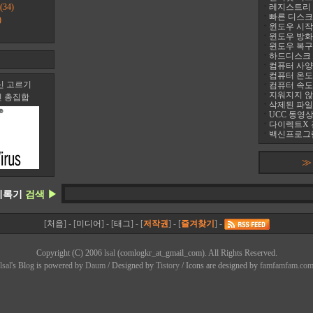
(34)
레지스트리 정리
빠른 디스크 조
)
윈도우 시작프
윈도우 방화
윈도우 복구
하드디스크 진
컴퓨터 사양 
컴퓨터 온도 팬
신 고르기
컴퓨터 속도
지워지지 않는 
신 총집합
삭제된 파일
UCC 동영상
다이렉트X 
백신프로그램
≫
기록기
검색 ▶
[
처음
] - [
미디어
] - [
태그
] - [
저작권
] - [
즐겨찾기
] -
Copyright (C) 2006
lsal
(comlogkr_at_gmail_com). All Rights Reserved.
lsal
's Bl
o
g is powered by
Daum
/ Designed by
Tistory
/ Icons are designed by
famfamfam.co