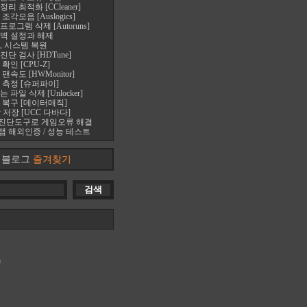
 최적화 [CCleaner]
각모음 [Auslogics]
로그램 삭제 [Autoruns]
벽 설정과 해제
, 시스템 복원
단 검사 [HDTune]
확인 [CPU-Z]
속도 [HWMonitor]
 측정 [슈퍼파이]
파일 삭제 [Unlocker]
 복구 [데이터매직]
 저장 [UCC 다바다]
진단도구로 게임오류 해결
 해외인증 / 성능 테스트
블로그
즐겨찾기
m