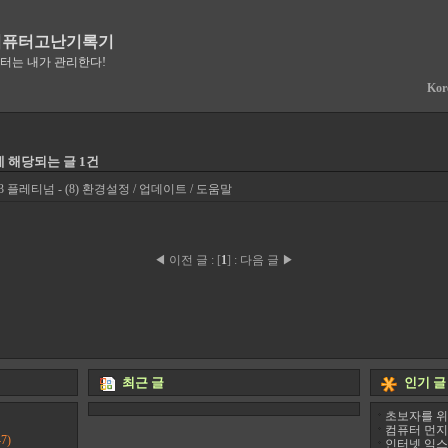
컴퓨터고난기록기
퓨터는 내가 관리한다!
Kor
에 해당되는 글 1건
 플레티넘 - (8) 환경설정 / 업데이트 / 도움말
◀ 이전 글
:
[
1
]
:
다음 글 ▶
최근 글
인기 글
초보자를 위
컴퓨터 먼지
7)
인터넷 익스