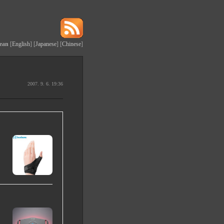
ean
[
English
] [
Japanese
] [
Chinese
]
2007. 9. 6. 19:36