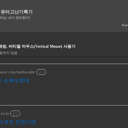
컴퓨터고난기록기
퓨터는 내가 관리한다!
Kor
 버티컬 마우스(Vertical Mouse) 사용기
허용하지 않음
e.naver.com/mediwonhc
광고
엄지 손목보호대
동시에 잡아줘 반복 작업 시 사용 부담을 덜어주는 보호대
.co.kr
광고
약으로도 안된다면