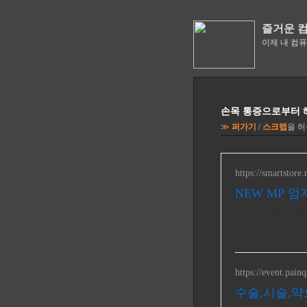
즐거운 
이제 내 컴
손목 통증으로부터 해방,
≫
퍼가기
/
스크랩
을 
https://smartstor
NEW MP 
엄지와 손목을 
https://event.painq
수술,시술,