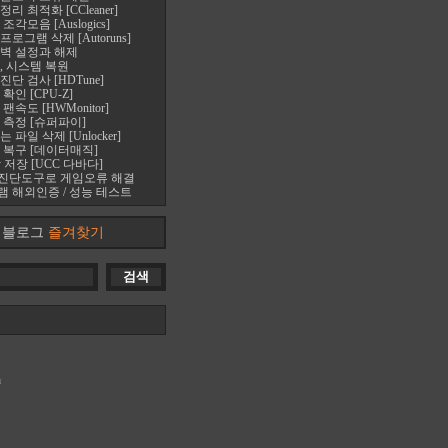
 최적화 [CCleaner]
각모음 [Auslogics]
로그램 삭제 [Autoruns]
벽 설정과 해제
, 시스템 복원
단 검사 [HDTune]
확인 [CPU-Z]
속도 [HWMonitor]
 측정 [슈퍼파이]
파일 삭제 [Unlocker]
 복구 [데이터매직]
 저장 [UCC 다바다]
진단도구로 게임오류 해결
 해외인증 / 성능 테스트
블로그
즐겨찾기
m