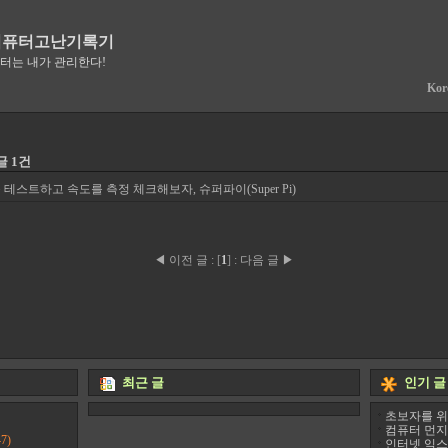
컴퓨터고난기록기
퓨터는 내가 관리한다!
Kor
글 1건
테스트하고 속도를 측정 체크해보자, 슈퍼파이(Super Pi)
◀ 이전 글
:
[
1
]
:
다음 글 ▶
최근 글
인기 글
초보자를 위
컴퓨터 먼지
7)
인터넷 익스