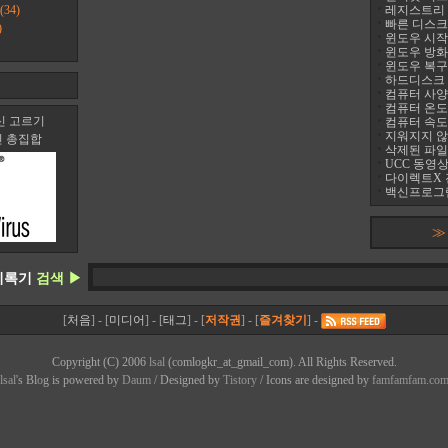
(34)
레지스트리 정리
빠른 디스크 조
)
윈도우 시작프
윈도우 방화
윈도우 복구
하드디스크 진
컴퓨터 사양 
컴퓨터 온도 팬
신 고르기
컴퓨터 속도
지워지지 않는 
신 총집합
삭제된 파일
UCC 동영상
다이렉트X 
백신프로그램
≫
기록기
검색 ▶
[
처음
] - [
미디어
] - [
태그
] - [
저작권
] - [
즐겨찾기
] -
Copyright (C) 2006
lsal
(comlogkr_at_gmail_com). All Rights Reserved.
lsal
's Bl
o
g is powered by
Daum
/ Designed by
Tistory
/ Icons are designed by
famfamfam.co