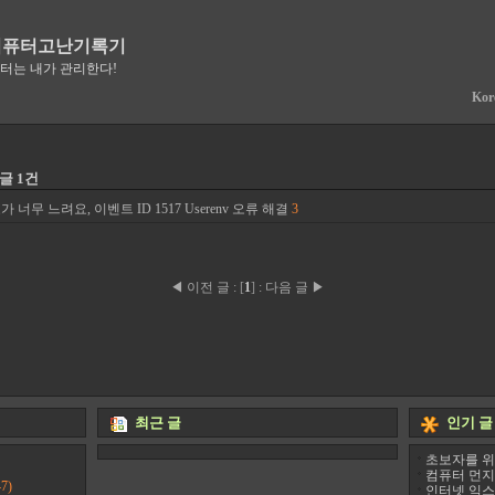
컴퓨터고난기록기
퓨터는 내가 관리한다!
Kor
 글 1건
너무 느려요, 이벤트 ID 1517 Userenv 오류 해결
3
◀ 이전 글
:
[
1
]
:
다음 글 ▶
최근 글
인기 글
초보자를 위
컴퓨터 먼지
7)
인터넷 익스