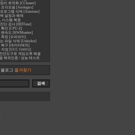
 최적화 [CCleaner]
각모음 [Auslogics]
로그램 삭제 [Autoruns]
벽 설정과 해제
, 시스템 복원
단 검사 [HDTune]
확인 [CPU-Z]
속도 [HWMonitor]
 측정 [슈퍼파이]
파일 삭제 [Unlocker]
 복구 [데이터매직]
 저장 [UCC 다바다]
진단도구로 게임오류 해결
 해외인증 / 성능 테스트
블로그
즐겨찾기
m