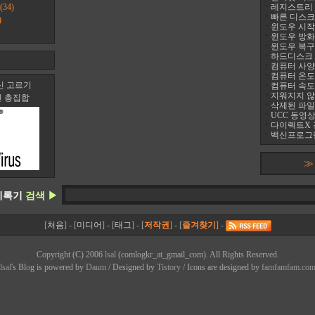
(34)
레지스트리 정리
빠른 디스크 조
)
윈도우 시작프
윈도우 방화
윈도우 복구
하드디스크 진
컴퓨터 사양 
컴퓨터 온도 팬
신 고르기
컴퓨터 속도
지워지지 않는 
신 총집합
삭제된 파일
UCC 동영상
다이렉트X 
백신프로그램
≫
기록기
검색 ▶
[
처음
] - [
미디어
] - [
태그
] - [
저작권
] - [
즐겨찾기
] -
Copyright (C) 2006
lsal
(comlogkr_at_gmail_com). All Rights Reserved.
lsal
's Bl
o
g is powered by
Daum
/ Designed by
Tistory
/ Icons are designed by
famfamfam.co