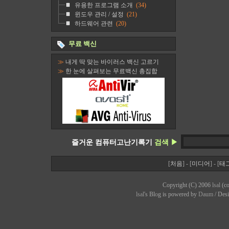
유용한 프로그램 소개
(34)
윈도우 관리 / 설정
(21)
하드웨어 관련
(20)
무료 백신
≫
내게 딱 맞는 바이러스 백신 고르기
≫
한 눈에 살펴보는 무료백신 총집합
즐거운 컴퓨터고난기록기
검색 ▶
[
처음
] - [
미디어
] - [
태
Copyright (C) 2006
lsal
(co
lsal
's Bl
o
g is powered by
Daum
/ Des