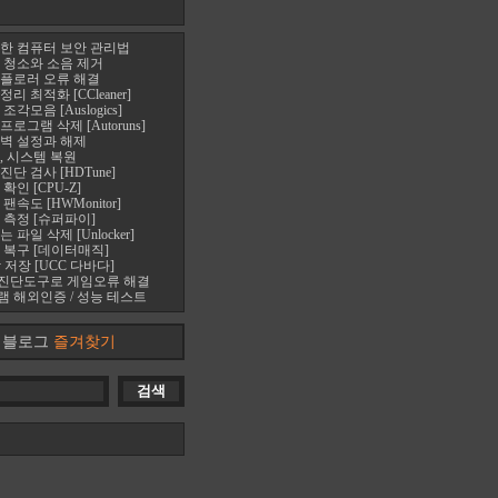
한 컴퓨터 보안 관리법
 청소와 소음 제거
플로러 오류 해결
 최적화 [CCleaner]
각모음 [Auslogics]
로그램 삭제 [Autoruns]
벽 설정과 해제
, 시스템 복원
단 검사 [HDTune]
확인 [CPU-Z]
속도 [HWMonitor]
 측정 [슈퍼파이]
파일 삭제 [Unlocker]
 복구 [데이터매직]
 저장 [UCC 다바다]
진단도구로 게임오류 해결
 해외인증 / 성능 테스트
블로그
즐겨찾기