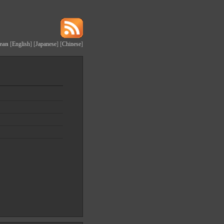
ean
[
English
] [
Japanese
] [
Chinese
]