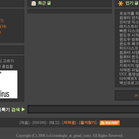
최근 글
인기 글
초보자를 위
컴퓨터 먼지
7)
인터넷 익스
(34)
레지스트리 정리
빠른 디스크 조
)
윈도우 시작프
윈도우 방화
윈도우 복구
하드디스크 진
컴퓨터 사양 
컴퓨터 온도 팬
신 고르기
컴퓨터 속도
지워지지 않는 
신 총집합
삭제된 파일
UCC 동영상
다이렉트X 
백신프로그램
≫
기록기
검색 ▶
[
처음
] - [
미디어
] - [
태그
] - [
저작권
] - [
즐겨찾기
] -
Copyright (C) 2006
lsal
(comlogkr_at_gmail_com). All Rights Reserved.