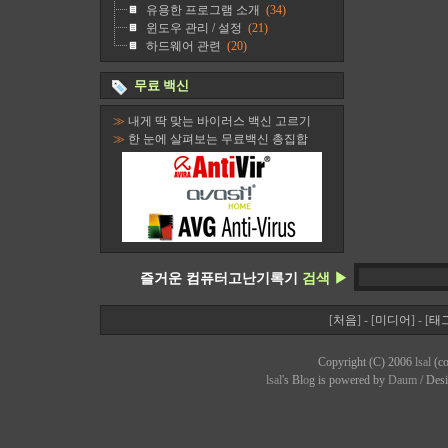
유용한 프로그램 소개
(34)
윈도우 관리 / 설정
(21)
하드웨어 관련
(20)
무료 백신
≫
내게 딱 맞는 바이러스 백신 고르기
≫
한 눈에 살펴보는 무료백신 총집합
즐거운 컴퓨터고난기록기
검색 ▶
[
처음
] - [
미디어
] - [
태
Copyright (C) 2006
lsal
(co
lsal
's Bl
o
g is powered by
Daum
/ Des