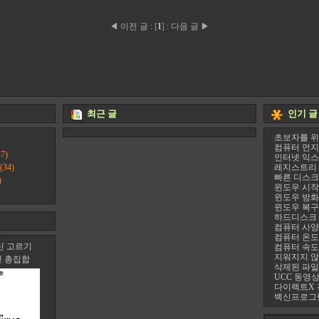
◀ 이전 글
:
[
1
]
:
다음 글 ▶
최근 글
인기 글
초보자를 위
컴퓨터 먼지
7)
인터넷 익스
(34)
레지스트리 정리
빠른 디스크 조
)
윈도우 시작프
윈도우 방화
윈도우 복구
하드디스크 진
컴퓨터 사양 
컴퓨터 온도 팬
신 고르기
컴퓨터 속도
지워지지 않는 
신 총집합
삭제된 파일
UCC 동영상
다이렉트X 
백신프로그램