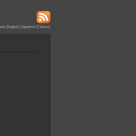
ean
[
English
] [
Japanese
] [
Chinese
]