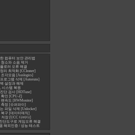
한 컴퓨터 보안 관리법
 청소와 소음 제거
플로러 오류 해결
 최적화 [CCleaner]
각모음 [Auslogics]
로그램 삭제 [Autoruns]
벽 설정과 해제
, 시스템 복원
단 검사 [HDTune]
확인 [CPU-Z]
속도 [HWMonitor]
 측정 [슈퍼파이]
파일 삭제 [Unlocker]
 복구 [데이터매직]
 저장 [UCC 다바다]
진단도구로 게임오류 해결
 해외인증 / 성능 테스트