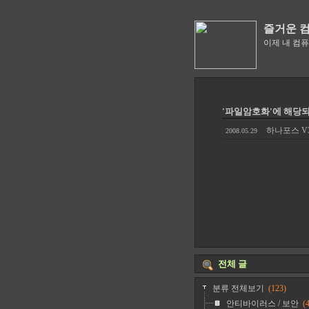
즐거운 
이제 내 컴
'파일암호화'에 해당되
하나포스 V3
2008.05.29
전체 글
분류 전체보기
(123)
안티바이러스 / 보안
(4