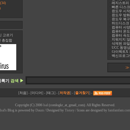
(34)
레지스트리 정리
빠른 디스크 조
)
윈도우 시작프
윈도우 방화
윈도우 복구
하드디스크 진
컴퓨터 사양 
컴퓨터 온도 팬
신 고르기
컴퓨터 속도
지워지지 않는 
신 총집합
삭제된 파일
UCC 동영상
다이렉트X 
백신프로그램
≫
기록기
검색 ▶
[
처음
] - [
미디어
] - [
태그
] - [
저작권
] - [
즐겨찾기
] -
Copyright (C) 2006
lsal
(comlogkr_at_gmail_com). All Rights Reserved.
lsal
's Bl
o
g is powered by
Daum
/ Designed by
Tistory
/ Icons are designed by
famfamfam.co