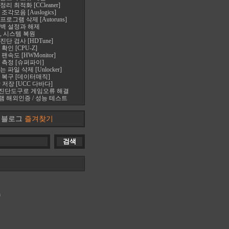
 최적화 [CCleaner]
각모음 [Auslogics]
로그램 삭제 [Autoruns]
벽 설정과 해제
, 시스템 복원
단 검사 [HDTune]
확인 [CPU-Z]
속도 [HWMonitor]
 측정 [슈퍼파이]
파일 삭제 [Unlocker]
 복구 [데이터매직]
 저장 [UCC 다바다]
진단도구로 게임오류 해결
 해외인증 / 성능 테스트
블로그
즐겨찾기
m