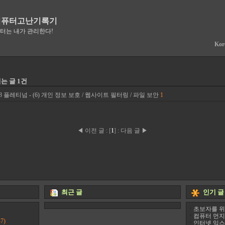
컴퓨터고난기록기
퓨터는 내가 관리한다!
Kor
는 글 1건
 플레티넘 - (6) 개인 정보 보호 / 웹사이트 필터링 / 파일 보안
1
◀ 이전 글
:
[
1
]
:
다음 글 ▶
최근 글
인기 글
초보자를 위
컴퓨터 먼지
7)
인터넷 익스