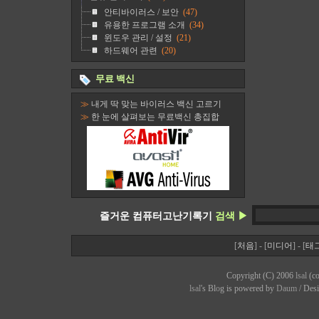
안티바이러스 / 보안
(47)
유용한 프로그램 소개
(34)
윈도우 관리 / 설정
(21)
하드웨어 관련
(20)
무료 백신
≫
내게 딱 맞는 바이러스 백신 고르기
≫
한 눈에 살펴보는 무료백신 총집합
즐거운 컴퓨터고난기록기
검색 ▶
[
처음
] - [
미디어
] - [
태
Copyright (C) 2006
lsal
(co
lsal
's Bl
o
g is powered by
Daum
/ Des