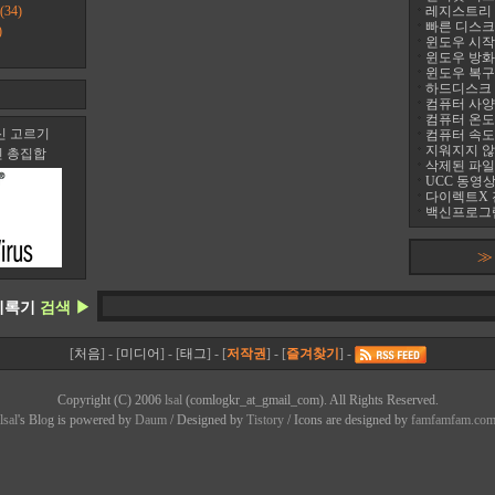
(34)
레지스트리 정리
빠른 디스크 조
)
윈도우 시작프
윈도우 방화
윈도우 복구
하드디스크 진
컴퓨터 사양 
컴퓨터 온도 팬
신 고르기
컴퓨터 속도
지워지지 않는 
신 총집합
삭제된 파일
UCC 동영상
다이렉트X 
백신프로그램
≫
기록기
검색 ▶
[
처음
] - [
미디어
] - [
태그
] - [
저작권
] - [
즐겨찾기
] -
Copyright (C) 2006
lsal
(comlogkr_at_gmail_com). All Rights Reserved.
lsal
's Bl
o
g is powered by
Daum
/ Designed by
Tistory
/ Icons are designed by
famfamfam.co