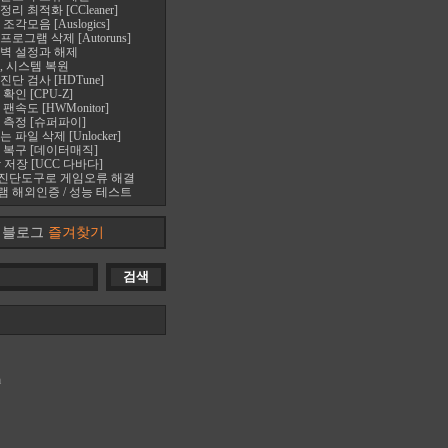
 최적화 [CCleaner]
각모음 [Auslogics]
로그램 삭제 [Autoruns]
벽 설정과 해제
, 시스템 복원
단 검사 [HDTune]
확인 [CPU-Z]
속도 [HWMonitor]
 측정 [슈퍼파이]
파일 삭제 [Unlocker]
 복구 [데이터매직]
 저장 [UCC 다바다]
진단도구로 게임오류 해결
 해외인증 / 성능 테스트
블로그
즐겨찾기
m