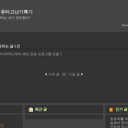
컴퓨터고난기록기
퓨터는 내가 관리한다!
Kor
당되는 글 1건
LAN (WOL) 매직 패킷 전송 프로그램 모음
5
◀ 이전 글
:
[
1
]
:
다음 글 ▶
최근 글
인기 글
초보자를 위
컴퓨터 먼지
7)
인터넷 익스