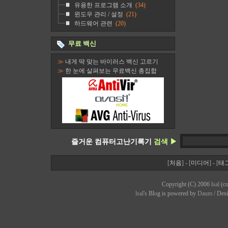
유용한 프로그램 소개
(34)
윈도우 관리 / 설정
(21)
하드웨어 관련
(20)
무료 백신
≫
내게 딱 맞는 바이러스 백신 고르기
≫
한 눈에 살펴보는 무료백신 총집합
즐거운 컴퓨터고난기록기
검색 ▶
[
처음
] - [
미디어
] - [
태
Copyright (C) 2006
lsal
(co
lsal
's Bl
o
g is powered by
Daum
/ Des