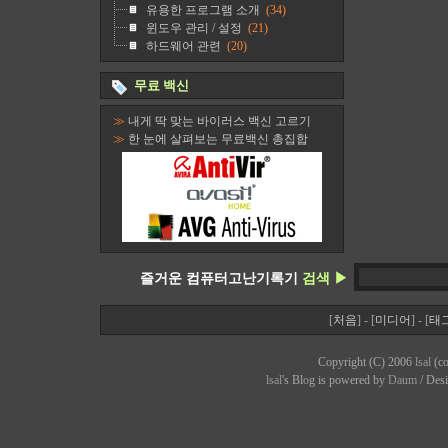
유용한 프로그램 소개
(34)
윈도우 관리 / 설정
(21)
하드웨어 관련
(20)
무료 백신
≫
내게 딱 맞는 바이러스 백신 고르기
≫
한 눈에 살펴보는 무료백신 총집합
즐거운 컴퓨터고난기록기
검색 ▶
[
처음
] - [
미디어
] - [
태
Copyright (C) 2006
lsal
(co
lsal
's Bl
o
g is powered by
Daum
/ Des