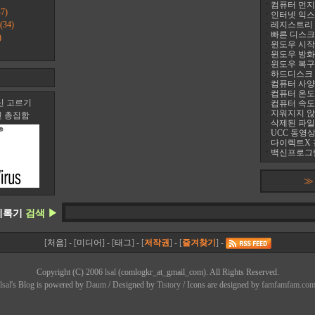
컴퓨터 먼지
7)
인터넷 익스
(34)
레지스트리 정리
빠른 디스크 조
)
윈도우 시작프
윈도우 방화
윈도우 복구
하드디스크 진
컴퓨터 사양 
컴퓨터 온도 팬
신 고르기
컴퓨터 속도
지워지지 않는 
신 총집합
삭제된 파일
UCC 동영상
다이렉트X 
백신프로그램
≫
기록기
검색 ▶
[
처음
] - [
미디어
] - [
태그
] - [
저작권
] - [
즐겨찾기
] -
Copyright (C) 2006
lsal
(comlogkr_at_gmail_com). All Rights Reserved.
lsal
's Bl
o
g is powered by
Daum
/ Designed by
Tistory
/ Icons are designed by
famfamfam.co