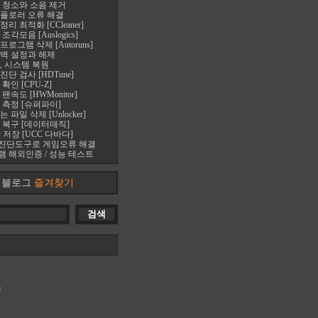
 청소와 소음 제거
플로러 오류 해결
 최적화 [CCleaner]
각모음 [Auslogics]
로그램 삭제 [Autoruns]
벽 설정과 해제
, 시스템 복원
단 검사 [HDTune]
확인 [CPU-Z]
속도 [HWMonitor]
 측정 [슈퍼파이]
파일 삭제 [Unlocker]
 복구 [데이터매직]
 저장 [UCC 다바다]
진단도구로 게임오류 해결
 해외인증 / 성능 테스트
블로그
즐겨찾기
m