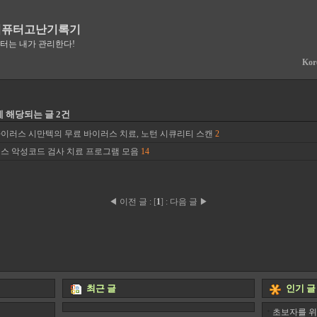
컴퓨터고난기록기
퓨터는 내가 관리한다!
Kor
에 해당되는 글 2건
이러스 시만텍의 무료 바이러스 치료, 노턴 시큐리티 스캔
2
스 악성코드 검사 치료 프로그램 모음
14
◀ 이전 글
:
[
1
]
:
다음 글 ▶
최근 글
인기 글
초보자를 위