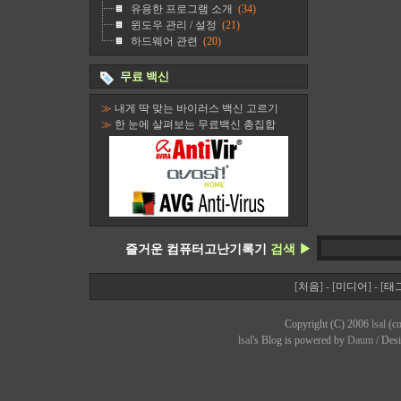
유용한 프로그램 소개
(34)
윈도우 관리 / 설정
(21)
하드웨어 관련
(20)
무료 백신
≫
내게 딱 맞는 바이러스 백신 고르기
≫
한 눈에 살펴보는 무료백신 총집합
즐거운 컴퓨터고난기록기
검색 ▶
[
처음
] - [
미디어
] - [
태
Copyright (C) 2006
lsal
(co
lsal
's Bl
o
g is powered by
Daum
/ Des