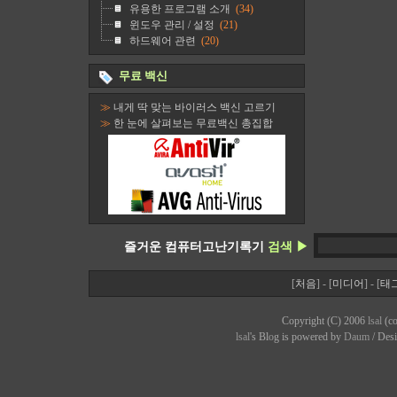
유용한 프로그램 소개
(34)
윈도우 관리 / 설정
(21)
하드웨어 관련
(20)
무료 백신
≫
내게 딱 맞는 바이러스 백신 고르기
≫
한 눈에 살펴보는 무료백신 총집합
즐거운 컴퓨터고난기록기
검색 ▶
[
처음
] - [
미디어
] - [
태
Copyright (C) 2006
lsal
(co
lsal
's Bl
o
g is powered by
Daum
/ Des