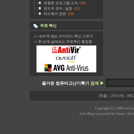
유용한 프로그램 소개
(34)
윈도우 관리 / 설정
(21)
하드웨어 관련
(20)
무료 백신
≫
내게 딱 맞는 바이러스 백신 고르기
≫
한 눈에 살펴보는 무료백신 총집합
즐거운 컴퓨터고난기록기
검색 ▶
[
처음
] - [
미디어
] - [
태
Copyright (C) 2006
lsal
(co
lsal
's Bl
o
g is powered by
Daum
/ Des