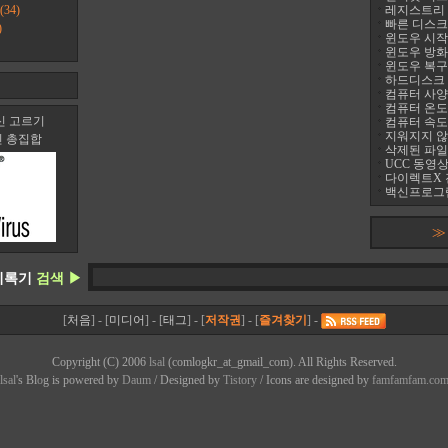
(34)
레지스트리 정리
빠른 디스크 조
)
윈도우 시작프
윈도우 방화
윈도우 복구
하드디스크 진
컴퓨터 사양 
컴퓨터 온도 팬
신 고르기
컴퓨터 속도
지워지지 않는 
신 총집합
삭제된 파일
UCC 동영상
다이렉트X 
백신프로그램
≫
기록기
검색 ▶
[
처음
] - [
미디어
] - [
태그
] - [
저작권
] - [
즐겨찾기
] -
Copyright (C) 2006
lsal
(comlogkr_at_gmail_com). All Rights Reserved.
lsal
's Bl
o
g is powered by
Daum
/ Designed by
Tistory
/ Icons are designed by
famfamfam.co