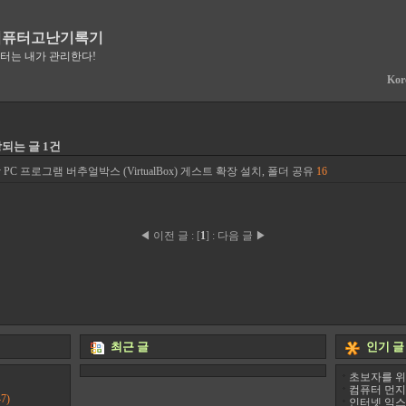
컴퓨터고난기록기
퓨터는 내가 관리한다!
Kor
당되는 글 1건
PC 프로그램 버추얼박스 (VirtualBox) 게스트 확장 설치, 폴더 공유
16
◀ 이전 글
:
[
1
]
:
다음 글 ▶
최근 글
인기 글
초보자를 위
컴퓨터 먼지
7)
인터넷 익스