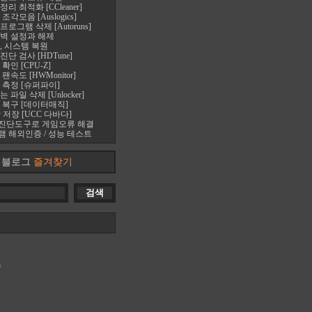
 최적화 [CCleaner]
각모음 [Auslogics]
로그램 삭제 [Autoruns]
벽 설정과 해제
, 시스템 복원
단 검사 [HDTune]
확인 [CPU-Z]
속도 [HWMonitor]
 측정 [슈퍼파이]
파일 삭제 [Unlocker]
 복구 [데이터매직]
 저장 [UCC 다바다]
진단도구로 게임오류 해결
 해외인증 / 성능 테스트
블로그
즐겨찾기
m