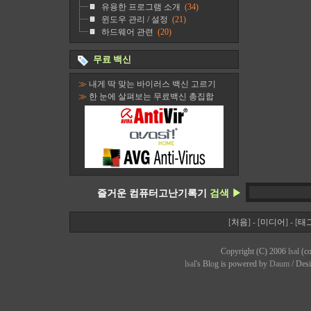
유용한 프로그램 소개
(34)
윈도우 관리 / 설정
(21)
하드웨어 관련
(20)
무료 백신
≫
내게 딱 맞는 바이러스 백신 고르기
≫
한 눈에 살펴보는 무료백신 총집합
즐거운 컴퓨터고난기록기
검색 ▶
[
처음
] - [
미디어
] - [
태
Copyright (C) 2006
lsal
(co
lsal
's Bl
o
g is powered by
Daum
/ Des