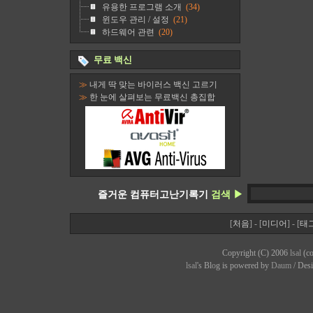
유용한 프로그램 소개
(34)
윈도우 관리 / 설정
(21)
하드웨어 관련
(20)
무료 백신
≫
내게 딱 맞는 바이러스 백신 고르기
≫
한 눈에 살펴보는 무료백신 총집합
즐거운 컴퓨터고난기록기
검색 ▶
[
처음
] - [
미디어
] - [
태
Copyright (C) 2006
lsal
(co
lsal
's Bl
o
g is powered by
Daum
/ Des