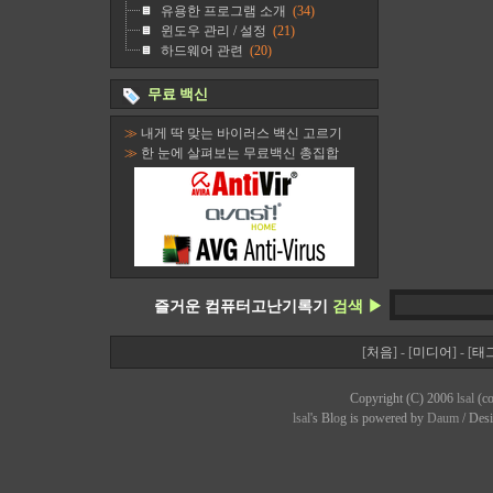
유용한 프로그램 소개
(34)
윈도우 관리 / 설정
(21)
하드웨어 관련
(20)
무료 백신
≫
내게 딱 맞는 바이러스 백신 고르기
≫
한 눈에 살펴보는 무료백신 총집합
즐거운 컴퓨터고난기록기
검색 ▶
[
처음
] - [
미디어
] - [
태
Copyright (C) 2006
lsal
(co
lsal
's Bl
o
g is powered by
Daum
/ Des