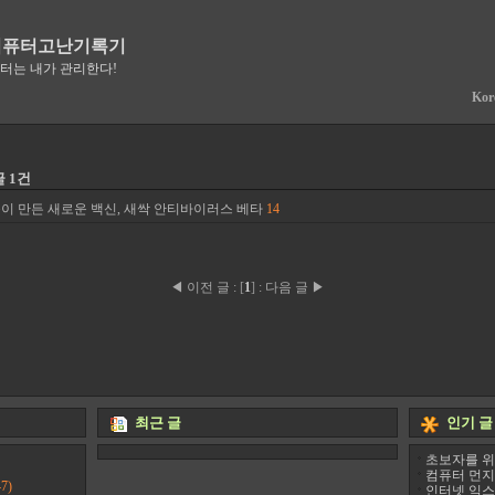
컴퓨터고난기록기
퓨터는 내가 관리한다!
Kor
 1건
이 만든 새로운 백신, 새싹 안티바이러스 베타
14
◀ 이전 글
:
[
1
]
:
다음 글 ▶
최근 글
인기 글
초보자를 위
컴퓨터 먼지
7)
인터넷 익스