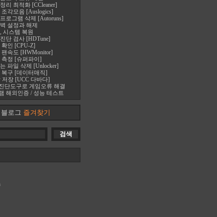
 최적화 [CCleaner]
각모음 [Auslogics]
로그램 삭제 [Autoruns]
벽 설정과 해제
, 시스템 복원
단 검사 [HDTune]
확인 [CPU-Z]
속도 [HWMonitor]
 측정 [슈퍼파이]
파일 삭제 [Unlocker]
 복구 [데이터매직]
 저장 [UCC 다바다]
진단도구로 게임오류 해결
 해외인증 / 성능 테스트
블로그
즐겨찾기
m