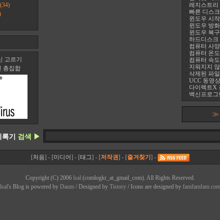
(34)
레지스트리 정리
빠른 디스크 조
)
윈도우 시작프
윈도우 방화
윈도우 복구
하드디스크 진
컴퓨터 사양 
컴퓨터 온도 팬
신 고르기
컴퓨터 속도
지워지지 않는 
신 총집합
삭제된 파일
UCC 동영상
다이렉트X 
백신프로그램
≫
기록기
검색 ▶
[
처음
] - [
미디어
] - [
태그
] - [
저작권
] - [
즐겨찾기
] -
Copyright (C) 2006
lsal
(comlogkr_at_gmail_com). All Rights Reserved.
lsal
's Bl
o
g is powered by
Daum
/ Designed by
Tistory
/ Icons are designed by
famfamfam.co