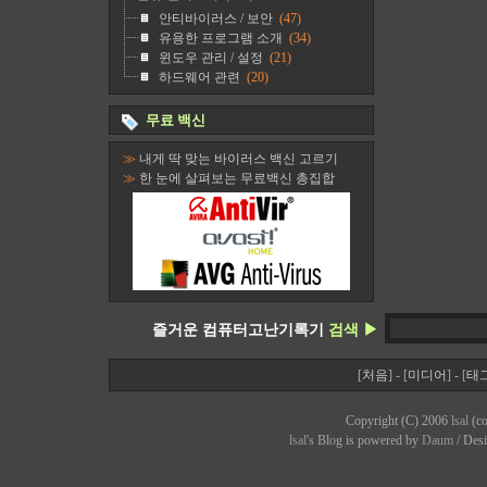
안티바이러스 / 보안
(47)
유용한 프로그램 소개
(34)
윈도우 관리 / 설정
(21)
하드웨어 관련
(20)
무료 백신
≫
내게 딱 맞는 바이러스 백신 고르기
≫
한 눈에 살펴보는 무료백신 총집합
즐거운 컴퓨터고난기록기
검색 ▶
[
처음
] - [
미디어
] - [
태
Copyright (C) 2006
lsal
(co
lsal
's Bl
o
g is powered by
Daum
/ Des