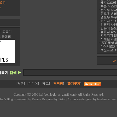
(34)
레지스트리 정리
빠른 디스크 조
)
윈도우 시작프
윈도우 방화
윈도우 복구
하드디스크 진
컴퓨터 사양 
컴퓨터 온도 팬
신 고르기
컴퓨터 속도
지워지지 않는 
신 총집합
삭제된 파일
UCC 동영상
다이렉트X 
백신프로그램
≫
기록기
검색 ▶
[
처음
] - [
미디어
] - [
태그
] - [
저작권
] - [
즐겨찾기
] -
Copyright (C) 2006
lsal
(comlogkr_at_gmail_com). All Rights Reserved.
lsal
's Bl
o
g is powered by
Daum
/ Designed by
Tistory
/ Icons are designed by
famfamfam.co