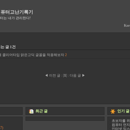
컴퓨터고난기록기
퓨터는 내가 관리한다!
Kor
는 글 1건
에 클리어타입 맑은고딕 글꼴을 적용해보자
2
◀ 이전 글
:
[
1
]
:
다음 글 ▶
최근 글
인기 글
초보자를 위
컴퓨터 먼지
7)
인터넷 익스