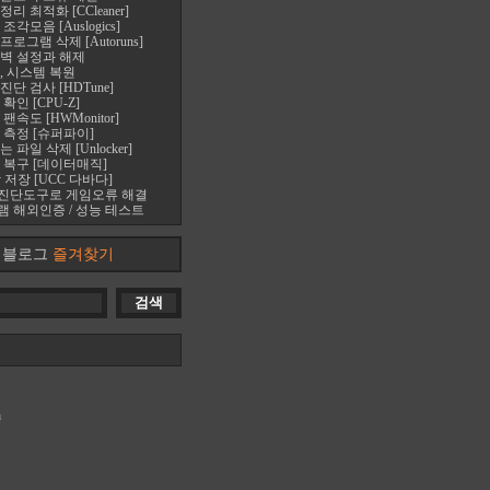
 최적화 [CCleaner]
각모음 [Auslogics]
로그램 삭제 [Autoruns]
벽 설정과 해제
, 시스템 복원
단 검사 [HDTune]
확인 [CPU-Z]
속도 [HWMonitor]
 측정 [슈퍼파이]
파일 삭제 [Unlocker]
 복구 [데이터매직]
 저장 [UCC 다바다]
진단도구로 게임오류 해결
 해외인증 / 성능 테스트
블로그
즐겨찾기
m