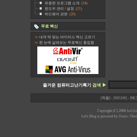
유용한 프로그램 소개
(34)
윈도우 관리 / 설정
(21)
하드웨어 관련
(20)
무료 백신
≫
내게 딱 맞는 바이러스 백신 고르기
≫
한 눈에 살펴보는 무료백신 총집합
즐거운 컴퓨터고난기록기
검색 ▶
[
처음
] - [
미디어
] - [
태
Copyright (C) 2006
lsal
(co
lsal
's Bl
o
g is powered by
Daum
/ Des