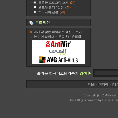
유용한 프로그램 소개
(34)
윈도우 관리 / 설정
(21)
하드웨어 관련
(20)
무료 백신
≫
내게 딱 맞는 바이러스 백신 고르기
≫
한 눈에 살펴보는 무료백신 총집합
즐거운 컴퓨터고난기록기
검색 ▶
[
처음
] - [
미디어
] - [
태
Copyright (C) 2006
lsal
(co
lsal
's Bl
o
g is powered by
Daum
/ Des