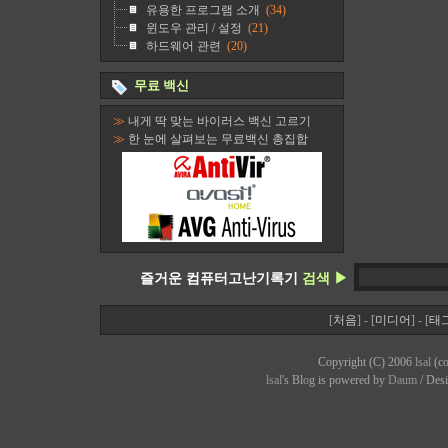
유용한 프로그램 소개
(34)
윈도우 관리 / 설정
(21)
하드웨어 관련
(20)
무료 백신
≫
내게 딱 맞는 바이러스 백신 고르기
≫
한 눈에 살펴보는 무료백신 총집합
즐거운 컴퓨터고난기록기
검색 ▶
[
처음
] - [
미디어
] - [
태
Copyright (C) 2006
lsal
(co
lsal
's Bl
o
g is powered by
Daum
/ Des