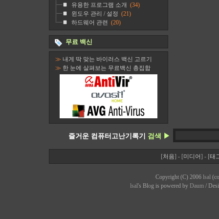
유용한 프로그램 소개
(34)
윈도우 관리 / 설정
(21)
하드웨어 관련
(20)
무료 백신
≫
내게 딱 맞는 바이러스 백신 고르기
≫
한 눈에 살펴보는 무료백신 총집합
즐거운 컴퓨터고난기록기
검색 ▶
[
처음
] - [
미디어
] - [
태
Copyright (C) 2006
lsal
(co
lsal
's Bl
o
g is powered by
Daum
/ Des