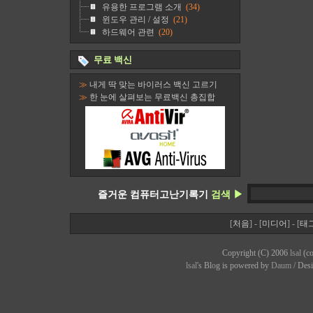
유용한 프로그램 소개
(34)
윈도우 관리 / 설정
(21)
하드웨어 관련
(20)
무료 백신
≫
내게 딱 맞는 바이러스 백신 고르기
≫
한 눈에 살펴보는 무료백신 총집합
즐거운 컴퓨터고난기록기
검색 ▶
[
처음
] - [
미디어
] - [
태
Copyright (C) 2006
lsal
(co
lsal
's Bl
o
g is powered by
Daum
/ Des