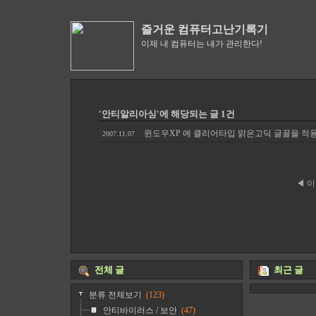
즐거운 컴퓨터고난기록기
이제 내 컴퓨터는 내가 관리한다!
'안티알리아싱'에 해당되는 글 1건
윈도우XP 에 클리어타입 맑은고딕 글꼴을 
2007.11.07
◀ 
전체 글
최근 글
분류 전체보기
(123)
안티바이러스 / 보안
(47)