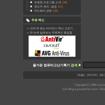
유용한 프로그램 소개
(34)
윈도우 관리 / 설정
(21)
하드웨어 관련
(20)
무료 백신
≫
내게 딱 맞는 바이러스 백신 고르기
≫
한 눈에 살펴보는 무료백신 총집합
즐거운 컴퓨터고난기록기
검색 ▶
[
처음
] - [
미디어
] - [
태
Copyright (C) 2006
lsal
(co
lsal
's Bl
o
g is powered by
Daum
/ Des