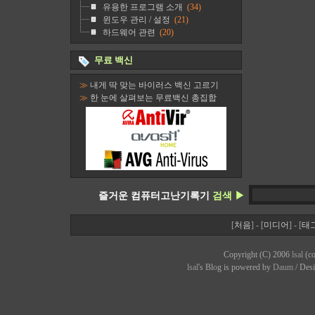
유용한 프로그램 소개
(34)
윈도우 관리 / 설정
(21)
하드웨어 관련
(20)
무료 백신
≫
내게 딱 맞는 바이러스 백신 고르기
≫
한 눈에 살펴보는 무료백신 총집합
즐거운 컴퓨터고난기록기
검색 ▶
[
처음
] - [
미디어
] - [
태
Copyright (C) 2006
lsal
(co
lsal
's Bl
o
g is powered by
Daum
/ Des