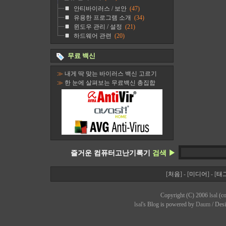
안티바이러스 / 보안
(47)
유용한 프로그램 소개
(34)
윈도우 관리 / 설정
(21)
하드웨어 관련
(20)
무료 백신
≫
내게 딱 맞는 바이러스 백신 고르기
≫
한 눈에 살펴보는 무료백신 총집합
즐거운 컴퓨터고난기록기
검색 ▶
[
처음
] - [
미디어
] - [
태
Copyright (C) 2006
lsal
(co
lsal
's Bl
o
g is powered by
Daum
/ Des