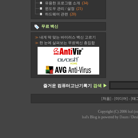
유용한 프로그램 소개
(34)
윈도우 관리 / 설정
(21)
하드웨어 관련
(20)
무료 백신
≫
내게 딱 맞는 바이러스 백신 고르기
≫
한 눈에 살펴보는 무료백신 총집합
즐거운 컴퓨터고난기록기
검색 ▶
[
처음
] - [
미디어
] - [
태
Copyright (C) 2006
lsal
(co
lsal
's Bl
o
g is powered by
Daum
/ Des